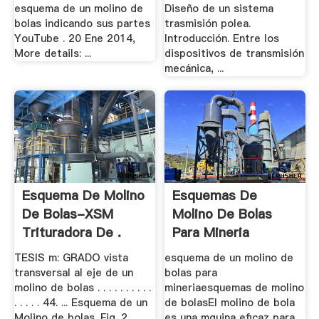
esquema de un molino de
Diseño de un sistema
bolas indicando sus partes
trasmisión polea.
YouTube . 20 Ene 2014,
Introducción. Entre los
More details: ...
dispositivos de transmisión
mecánica, ...
Esquema De Molino
Esquemas De
De Bolas-XSM
Molino De Bolas
Trituradora De .
Para Mineria
TESIS m: GRADO vista
esquema de un molino de
transversal al eje de un
bolas para
molino de bolas . . . . . . . . . .
mineriaesquemas de molino
. . . . . 44. ... Esquema de un
de bolasEl molino de bola
Molino de bolas. Fig. 2
es una mquina eficaz para