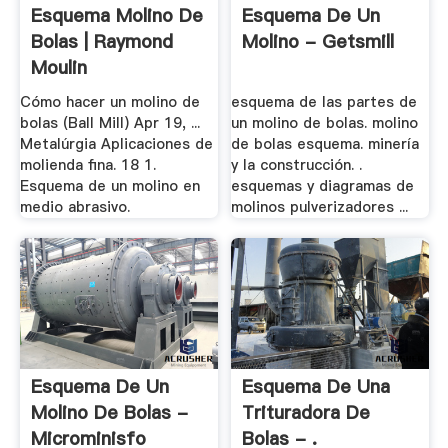
Esquema Molino De
Esquema De Un
Bolas | Raymond
Molino - Getsmill
Moulin
Cómo hacer un molino de
esquema de las partes de
bolas (Ball Mill) Apr 19, ...
un molino de bolas. molino
Metalúrgia Aplicaciones de
de bolas esquema. minería
molienda fina. 18 1.
y la construcción. .
Esquema de un molino en
esquemas y diagramas de
medio abrasivo.
molinos pulverizadores ...
Esquema De Un
Esquema De Una
Molino De Bolas -
Trituradora De
Microminisfo
Bolas - .