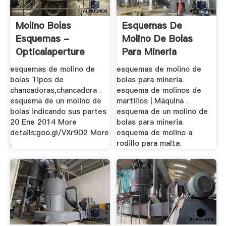
Molino Bolas
Esquemas De
Esquemas -
Molino De Bolas
Opticalaperture
Para Mineria
esquemas de molino de
esquemas de molino de
bolas Tipos de
bolas para mineria.
chancadoras,chancadora .
esquema de molinos de
esquema de un molino de
martillos | Máquina .
bolas indicando sus partes
esquema de un molino de
20 Ene 2014 More
bolas para mineria.
details:goo.gl/VXr9D2 More
esquema de molino a
.
rodillo para malta.