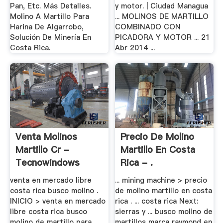
Pan, Etc. Más Detalles.
y motor. | Ciudad Managua
Molino A Martillo Para
... MOLINOS DE MARTILLO
Harina De Algarrobo,
COMBINADO CON
Solución De Minería En
PICADORA Y MOTOR ... 21
Costa Rica.
Abr 2014 ...
Venta Molinos
Precio De Molino
Martillo Cr -
Martillo En Costa
Tecnowindows
Rica - .
venta en mercado libre
... mining machine > precio
costa rica busco molino .
de molino martillo en costa
INICIO > venta en mercado
rica . ... costa rica Next:
libre costa rica busco
sierras y ... busco molino de
molino de martillo para
martillos marca raymond en