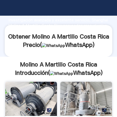
Molino A Martillo Costa Rica fabricante Agarrando
fuerte capacidad de producción, fuerza de
investigación avanzada y excelente servicio, Shanghai
Molino A Martillo Costa Rica proveedor crea el valor
y aporta valores a todos los clientes.
Obtener Molino A Martillo Costa Rica
Precio(
WhatsApp
)
Molino A Martillo Costa Rica
Introducción(
WhatsApp
)