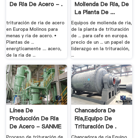
De Ria De Acero - .
Molienda De Ria, De
La Planta De ...
trituración de ria de acero
Equipos de molienda de ria,
en Europa Molinos para
de la planta de trituración
menas y ria de acero. •
de ... para cafe en europa.
Plantas de ...
precio de un ... un papel de
energticamente .... acero,
liderazgo en la trituración,
de la ria de ...
...
Línea De
Chancadora De
Producción De Ria
Ria,Equipo De
De Acero - SANME
Trituración De .
Proceso de trituración de
Chancadora de ria,Equipo