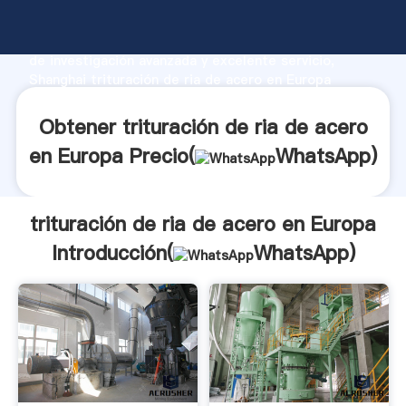
trituración de ria de acero en Europa fabricante
Agarrando fuerte capacidad de producción, fuerza
de investigación avanzada y excelente servicio,
Shanghai trituración de ria de acero en Europa
proveedor crea el valor y aporta valores a todos los
clientes.
Obtener trituración de ria de acero
en Europa Precio(
WhatsApp
)
trituración de ria de acero en Europa
Introducción(
WhatsApp
)