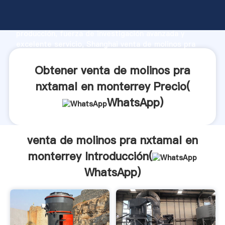
venta de molinos pra nxtamal en monterrey
fabricante Agarrando fuerte capacidad de
producción, fuerza de investigación avanzada y
excelente servicio, Shanghai venta de molinos pra
nxtamal en monterrey proveedor crea el valor y
aporta valores a todos los clientes.
Obtener venta de molinos pra
nxtamal en monterrey Precio(
WhatsApp
)
venta de molinos pra nxtamal en
monterrey Introducción(
WhatsApp
)