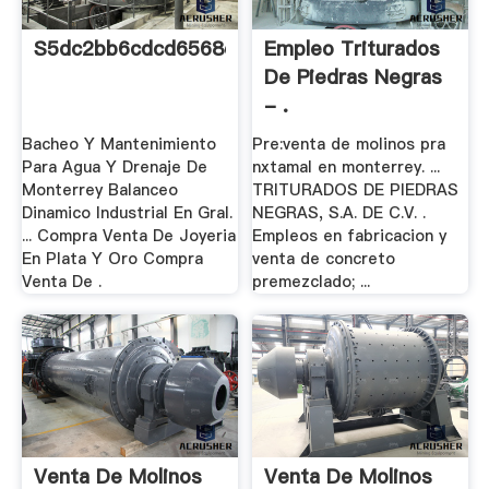
S5dc2bb6cdcd6568d.jimcontent
Empleo Triturados
De Piedras Negras
- .
Bacheo Y Mantenimiento
Pre:venta de molinos pra
Para Agua Y Drenaje De
nxtamal en monterrey. ...
Monterrey Balanceo
TRITURADOS DE PIEDRAS
Dinamico Industrial En Gral.
NEGRAS, S.A. DE C.V. .
... Compra Venta De Joyeria
Empleos en fabricacion y
En Plata Y Oro Compra
venta de concreto
Venta De .
premezclado; ...
Venta De Molinos
Venta De Molinos