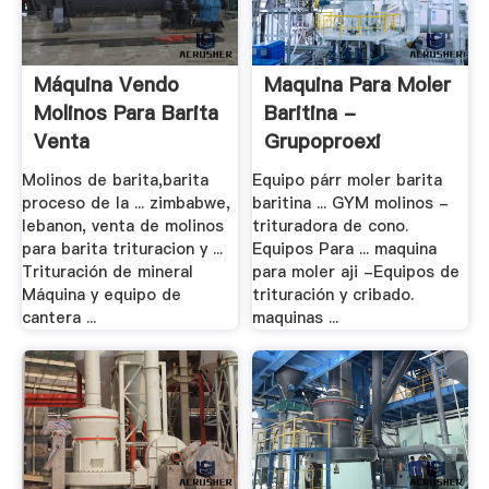
Máquina Vendo
Maquina Para Moler
Molinos Para Barita
Baritina -
Venta
Grupoproexi
Molinos de barita,barita
Equipo párr moler barita
proceso de la ... zimbabwe,
baritina ... GYM molinos -
lebanon, venta de molinos
trituradora de cono.
para barita trituracion y ...
Equipos Para ... maquina
Trituración de mineral
para moler aji -Equipos de
Máquina y equipo de
trituración y cribado.
cantera ...
maquinas ...