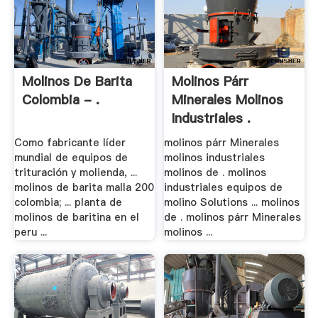
Molinos De Barita
Molinos Párr
Colombia - .
Minerales Molinos
Industriales .
Como fabricante líder
molinos párr Minerales
mundial de equipos de
molinos industriales
trituración y molienda, ...
molinos de . molinos
molinos de barita malla 200
industriales equipos de
colombia; ... planta de
molino Solutions ... molinos
molinos de baritina en el
de . molinos párr Minerales
peru ...
molinos ...