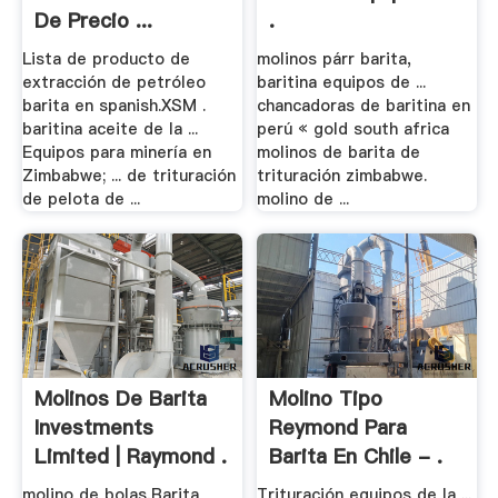
De Precio ...
.
Lista de producto de
molinos párr barita,
extracción de petróleo
baritina equipos de ...
barita en spanish.XSM .
chancadoras de baritina en
baritina aceite de la ...
perú « gold south africa
Equipos para minería en
molinos de barita de
Zimbabwe; ... de trituración
trituración zimbabwe.
de pelota de ...
molino de ...
Molinos De Barita
Molino Tipo
Investments
Reymond Para
Limited | Raymond .
Barita En Chile - .
molino de bolas,Barita
Trituración equipos de la ...