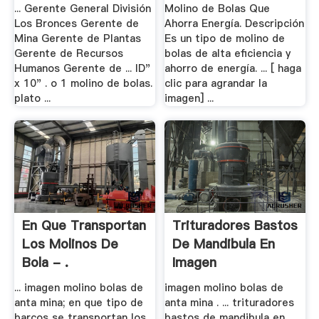
... Gerente General División
Molino de Bolas Que
Los Bronces Gerente de
Ahorra Energía. Descripción
Mina Gerente de Plantas
Es un tipo de molino de
Gerente de Recursos
bolas de alta eficiencia y
Humanos Gerente de ... ID"
ahorro de energía. ... [ haga
x 10" . o 1 molino de bolas.
clic para agrandar la
plato ...
imagen] ...
En Que Transportan
Trituradores Bastos
Los Molinos De
De Mandibula En
Bola - .
Imagen
... imagen molino bolas de
imagen molino bolas de
anta mina; en que tipo de
anta mina . ... trituradores
barcos se transportan los
bastos de mandibula en