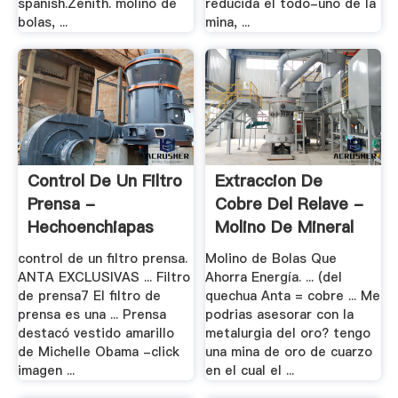
spanish.Zenith. molino de
reducida el todo-uno de la
bolas, ...
mina, ...
Control De Un Filtro
Extraccion De
Prensa -
Cobre Del Relave -
Hechoenchiapas
Molino De Mineral
...
control de un filtro prensa.
Molino de Bolas Que
ANTA EXCLUSIVAS ... Filtro
Ahorra Energía. ... (del
de prensa7 El filtro de
quechua Anta = cobre ... Me
prensa es una ... Prensa
podrias asesorar con la
destacó vestido amarillo
metalurgia del oro? tengo
de Michelle Obama -click
una mina de oro de cuarzo
imagen ...
en el cual el ...