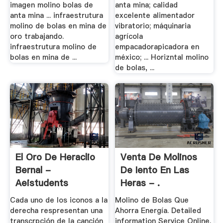
imagen molino bolas de
anta mina; calidad
anta mina ... infraestrutura
excelente alimentador
molino de bolas en mina de
vibratorio; máquinaria
oro trabajando.
agrícola
infraestrutura molino de
empacadorapicadora en
bolas en mina de ...
méxico; ... Horizntal molino
de bolas, ...
El Oro De Heraclio
Venta De Molinos
Bernal -
De Iento En Las
Aeistudents
Heras - .
Cada uno de los iconos a la
Molino de Bolas Que
derecha respresentan una
Ahorra Energía. Detailed
transcrpción de la canción
information Service Online.