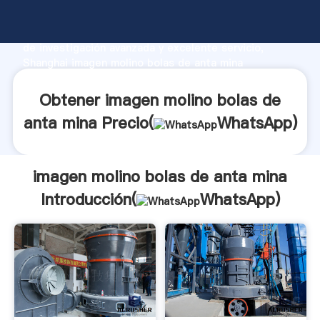
imagen molino bolas de anta mina fabricante
Agarrando fuerte capacidad de producción, fuerza
de investigación avanzada y excelente servicio,
Shanghai imagen molino bolas de anta mina
proveedor crea el valor y aporta valores a todos los
clientes.
Obtener imagen molino bolas de
anta mina Precio(
WhatsApp
)
imagen molino bolas de anta mina
Introducción(
WhatsApp
)