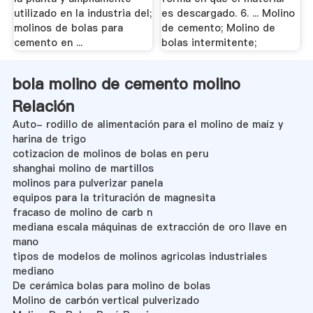
utilizado en la industria del;
es descargado. 6. ... Molino
molinos de bolas para
de cemento; Molino de
cemento en ...
bolas intermitente;
bola molino de cemento molino
Relación
Auto- rodillo de alimentación para el molino de maíz y
harina de trigo
cotizacion de molinos de bolas en peru
shanghai molino de martillos
molinos para pulverizar panela
equipos para la trituración de magnesita
fracaso de molino de carb n
mediana escala máquinas de extracción de oro llave en
mano
tipos de modelos de molinos agricolas industriales
mediano
De cerámica bolas para molino de bolas
Molino de carbón vertical pulverizado