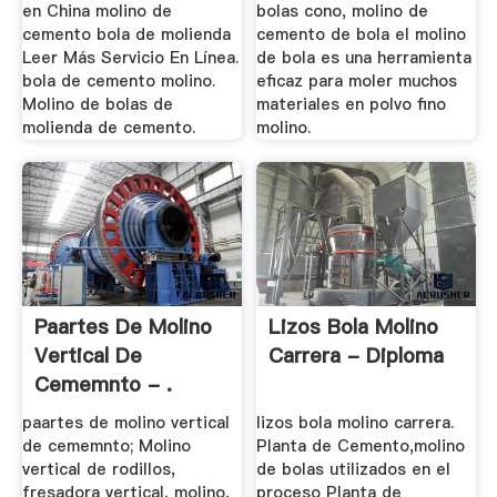
en China molino de
bolas cono, molino de
cemento bola de molienda
cemento de bola el molino
Leer Más Servicio En Línea.
de bola es una herramienta
bola de cemento molino.
eficaz para moler muchos
Molino de bolas de
materiales en polvo fino
molienda de cemento.
molino.
Paartes De Molino
Lizos Bola Molino
Vertical De
Carrera - Diploma
Cememnto - .
paartes de molino vertical
lizos bola molino carrera.
de cememnto; Molino
Planta de Cemento,molino
vertical de rodillos,
de bolas utilizados en el
fresadora vertical, molino,
proceso Planta de