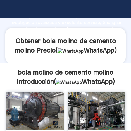
bola molino de cemento molino fabricante Agarrando
fuerte capacidad de producción, fuerza de
investigación avanzada y excelente servicio, Shanghai
bola molino de cemento molino proveedor crea el
valor y aporta valores a todos los clientes.
Obtener bola molino de cemento
molino Precio(
WhatsApp
)
bola molino de cemento molino
Introducción(
WhatsApp
)