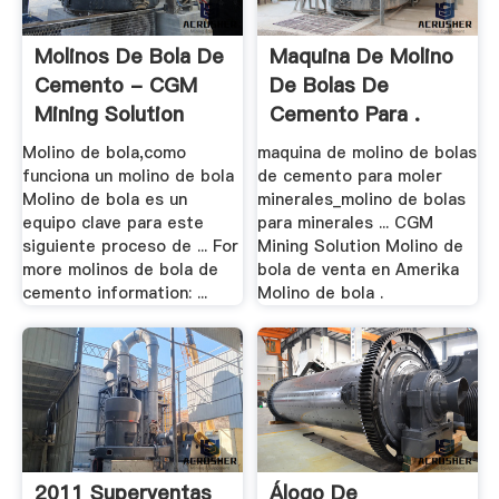
Molinos De Bola De
Maquina De Molino
Cemento - CGM
De Bolas De
Mining Solution
Cemento Para .
Molino de bola,como
maquina de molino de bolas
funciona un molino de bola
de cemento para moler
Molino de bola es un
minerales_molino de bolas
equipo clave para este
para minerales ... CGM
siguiente proceso de ... For
Mining Solution Molino de
more molinos de bola de
bola de venta en Amerika
cemento information: ...
Molino de bola .
2011 Superventas
Álogo De