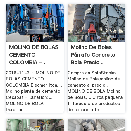
MOLINO DE BOLAS
Molino De Bolas
CEMENTO
Párrafo Concreto
COLOMBIA - .
Bola Precio .
2016-11-3 · MOLINO DE
Compra en SoloStocks
BOLAS CEMENTO
Molino de Bola,molino de
COLOMBIA Elecmer ltda. ...
cemento al precio ...
Molino planta de cemento
MOLINO DE BOLA Molino
Cecapaz - Duration: ...
de Bolas, ... Ciros pequeña
MOLINO DE BOLA -
trituradora de productos
Duration: ...
de concreto te ...