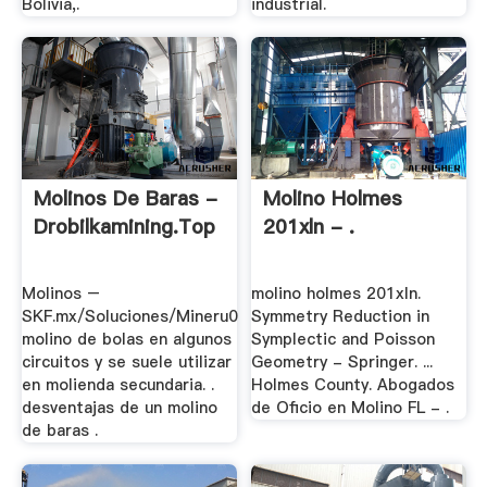
Bolivia,.
industrial.
Molinos De Baras -
Molino Holmes
Drobilkamining.top
201xln - .
Molinos –
molino holmes 201xln.
SKF.mx/Soluciones/Mineru0
Symmetry Reduction in
molino de bolas en algunos
Symplectic and Poisson
circuitos y se suele utilizar
Geometry - Springer. ...
en molienda secundaria. .
Holmes County. Abogados
desventajas de un molino
de Oficio en Molino FL - .
de baras .