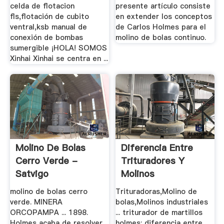
celda de flotacion
presente artículo consiste
fls,flotación de cubito
en extender los conceptos
ventral,ksb manual de
de Carlos Holmes para el
conexión de bombas
molino de bolas continuo.
sumergible ¡HOLA! SOMOS
Xinhai Xinhai se centra en ...
Molino De Bolas
Diferencia Entre
Cerro Verde -
Trituradores Y
Satvigo
Molinos
molino de bolas cerro
Trituradoras,Molino de
verde. MINERA
bolas,Molinos industriales
ORCOPAMPA ... 1898.
... triturador de martillos
Holmes acaba de resolver
holmes; diferencia entre