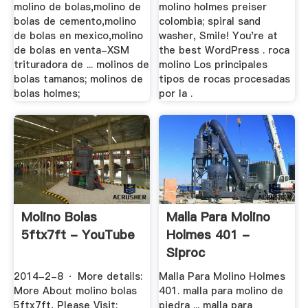
molino de bolas,molino de
molino holmes preiser
bolas de cemento,molino
colombia; spiral sand
de bolas en mexico,molino
washer, Smile! You're at
de bolas en venta-XSM
the best WordPress . roca
trituradora de ... molinos de
molino Los principales
bolas tamanos; molinos de
tipos de rocas procesadas
bolas holmes;
por la .
Molino Bolas
Malla Para Molino
5ftx7ft - YouTube
Holmes 401 -
Siproc
2014-2-8 · More details:
Malla Para Molino Holmes
More About molino bolas
401. malla para molino de
5ftx7ft, Please Visit:
piedra ... malla para