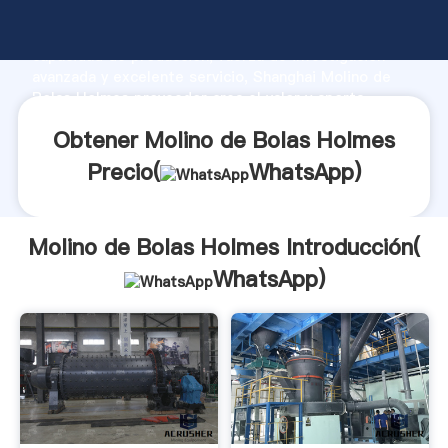
Molino de Bolas Holmes fabricante Agarrando fuerte
capacidad de producción, fuerza de investigación
avanzada y excelente servicio, Shanghai Molino de
Bolas Holmes proveedor crea el valor y aporta
valores a todos los clientes.
Obtener Molino de Bolas Holmes
Precio(
WhatsApp
)
Molino de Bolas Holmes Introducción(
WhatsApp
)