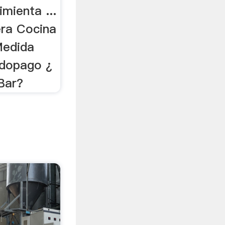
mienta ...
ra Cocina
Medida
dopago ¿
Bar?