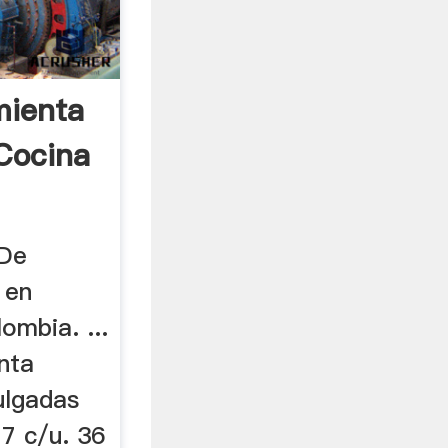
mienta
Cocina
 De
 en
ombia. ...
nta
ulgadas
77 c/u. 36