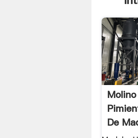
In
Molino
Pimien
De Mad