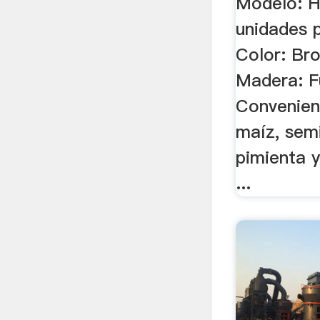
Modelo: H
unidades 
Color: Bro
Madera: F
Convenien
maíz, sem
pimienta y
...