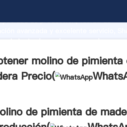
de pimienta de madera fabricante Agar
apacidad de producción, fuerza de
ación avanzada y excelente servicio, Sh
e pimienta de madera proveedor crea e
alores a todos los clientes.
tener molino de pimienta
era Precio(
Whats
olino de pimienta de made