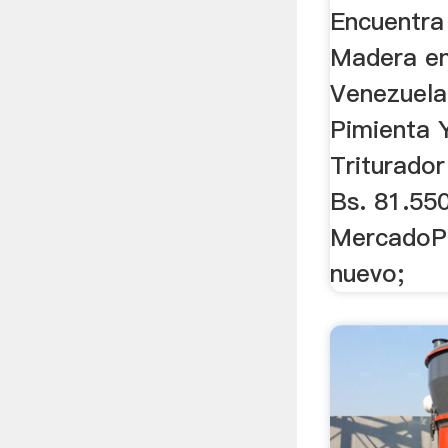
Encuentra
Madera en
Venezuela.
Pimienta 
Triturado
Bs. 81.550
MercadoPa
nuevo;