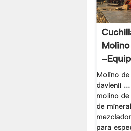
Cuchil
Molino
-equip
Molino de 
davlenii ..
molino de
de mineral
mezclador
para espec