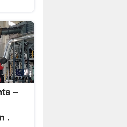
.
nta -
n .