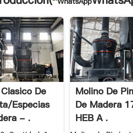
troducción(
WhatsA
 Clasico De
Molino De Pi
ta/especias
De Madera 1
era - .
HEB A .