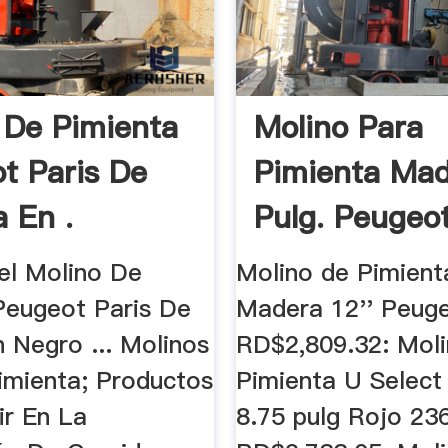
 De Pimienta
Molino Para
t Paris De
Pimienta Mad
 En .
Pulg. Peugeo
del Molino De
Molino de Pimient
Peugeot Paris De
Madera 12'' Peug
 Negro ... Molinos
RD$2,809.32: Mol
Pimienta; Productos
Pimienta U Selec
ir En La
8.75 pulg Rojo 23