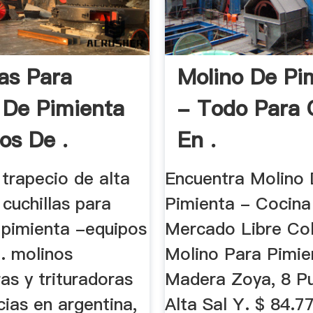
las Para
Molino De Pi
 De Pimienta
- Todo Para 
os De .
En .
trapecio de alta
Encuentra Molino
. cuchillas para
Pimienta - Cocina
 pimienta -equipos
Mercado Libre Col
. molinos
Molino Para Pimie
as y trituradoras
Madera Zoya, 8 P
ias en argentina,
Alta Sal Y. $ 84.7