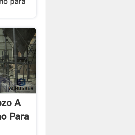
no para
zo A
no Para