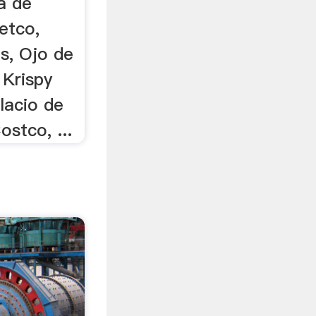
a de
etco,
s, Ojo de
 Krispy
lacio de
ostco, ...