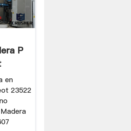
era P
t
a en
eot 23522
ino
t Madera
607