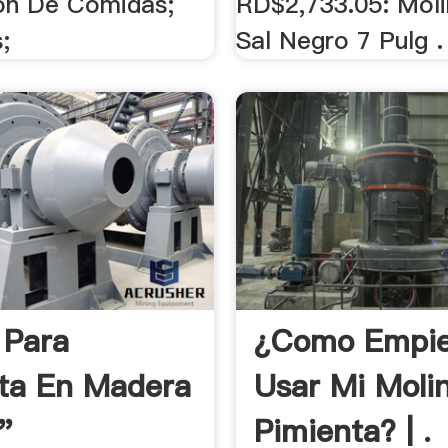
ón De Comidas;
RD$2,733.05: Moli
;
Sal Negro 7 Pulg .
 Para
¿como Empie
ta En Madera
Usar Mi Moli
"
Pimienta? | .