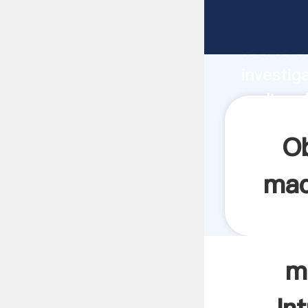
molino 
fuerte c
investig
molino d
aporta v
Ob
mad
m