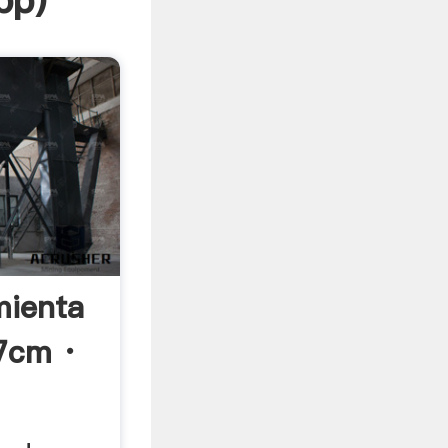
pp
)
mienta
7cm ·