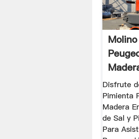
Molino
Peugeo
Madera
Disfrute 
Pimienta 
Madera En
de Sal y 
Para Asist