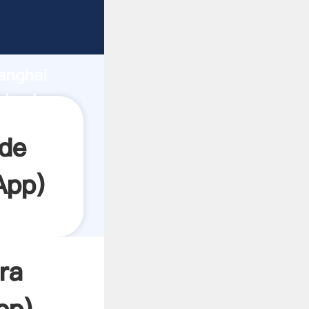
rando
anghai
l valor y
 de
App
)
ra