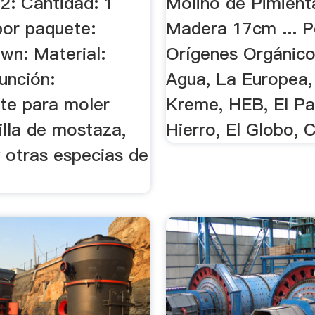
2: Cantidad: 1
Molino de Pimient
por paquete:
Madera 17cm ... P
wn: Material:
Orígenes Orgánico
unción:
Agua, La Europea,
te para moler
Kreme, HEB, El Pa
illa de mostaza,
Hierro, El Globo, C
 otras especias de