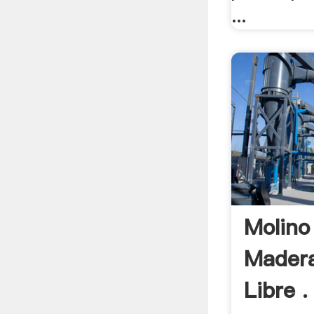
...
Molino
Mader
Libre .