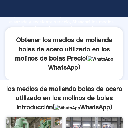
los medios de molienda bolas de acero utilizado en
los molinos de bolas fabricante Agarrando fuerte
capacidad de producción, fuerza de investigación
avanzada y excelente servicio, Shanghai los medios
de molienda bolas de acero utilizado en los molinos
de bolas proveedor crea el valor y aporta valores a
Obtener los medios de molienda
todos los clientes.
bolas de acero utilizado en los
molinos de bolas Precio(
WhatsApp
)
los medios de molienda bolas de acero
utilizado en los molinos de bolas
Introducción(
WhatsApp
)