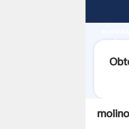
molinos 
capacida
avanzada
mexico d
todos lo
Obt
molino