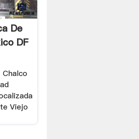
ca De
ico DF
e Chalco
dad
localizada
te Viejo