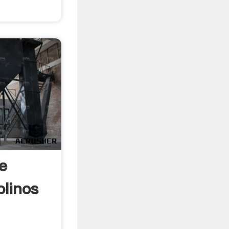
e
linos