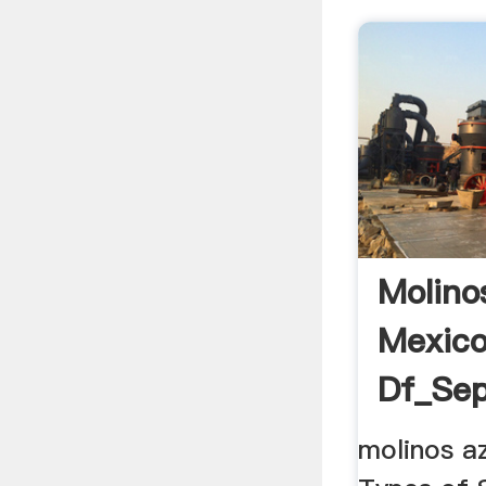
Molino
Mexic
Df_Sep
Magné
molinos a