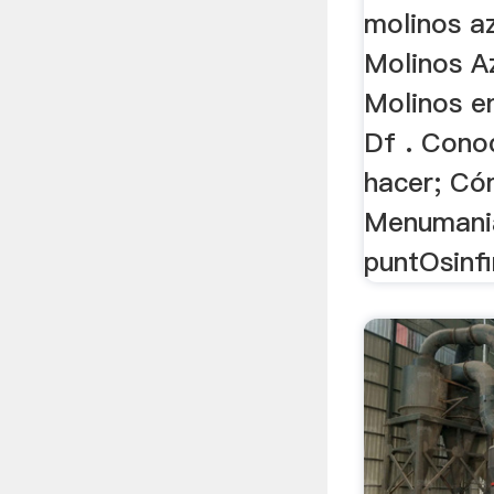
molinos a
Molinos A
Molinos en
Df . Cono
hacer; Có
Menumani
puntOsinfin