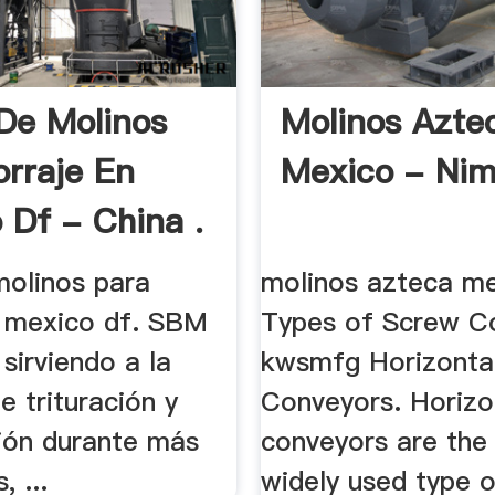
De Molinos
Molinos Azte
orraje En
Mexico - Nim
 Df - China .
molinos para
molinos azteca me
n mexico df. SBM
Types of Screw C
sirviendo a la
kwsmfg Horizonta
de trituración y
Conveyors. Horizo
ción durante más
conveyors are the
, ...
widely used type 