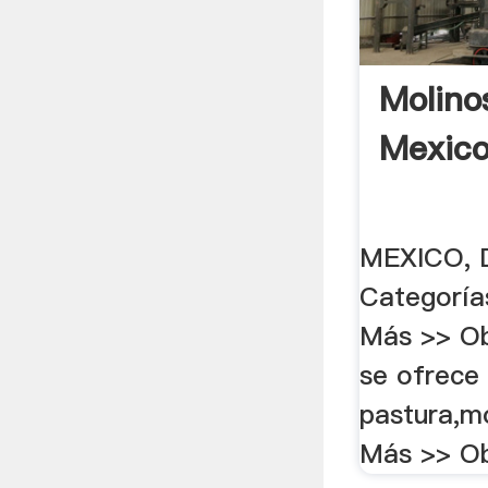
Molino
Mexico
MEXICO, 
Categoría
Más >> Obt
se ofrece 
pastura,mo
Más >> Ob