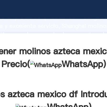
azteca mexico df fabricante Agarrando
d de producción, fuerza de investigaci
 y excelente servicio, Shanghai molin
f proveedor crea el valor y aporta val
s clientes.
ener molinos azteca mexic
Precio(
WhatsApp
)
s azteca mexico df Introd