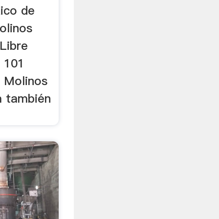
ico de
olinos
Libre
a 101
a Molinos
a también