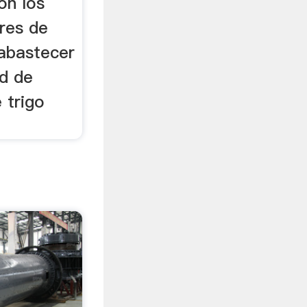
on los
res de
 abastecer
ad de
 trigo