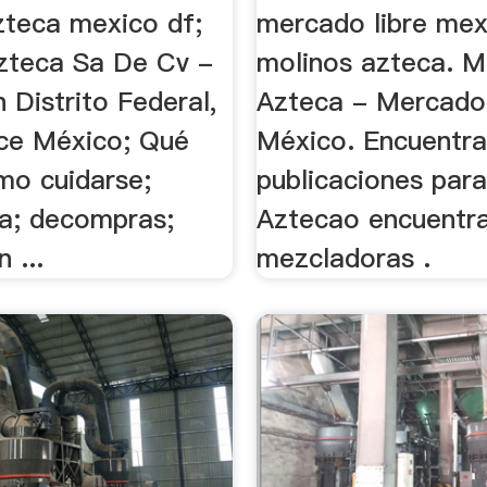
zteca mexico df;
mercado libre mex
zteca Sa De Cv -
molinos azteca. M
 Distrito Federal,
Azteca - Mercado
ce México; Qué
México. Encuentr
mo cuidarse;
publicaciones par
a; decompras;
Aztecao encuentr
 ...
mezcladoras .