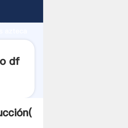
 fuerte
ón
os azteca
ores a
o df
ucción(