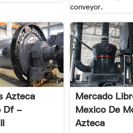
conveyor.
s Azteca
Mercado Libr
 Df -
Mexico De Mo
ll
Azteca