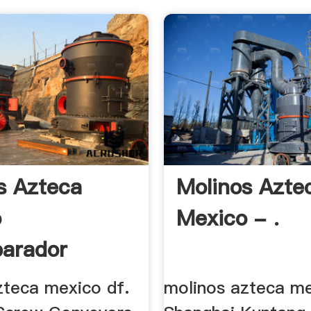
s Azteca
Molinos Azte
o
Mexico - .
arador
tico
zteca mexico df.
molinos azteca me