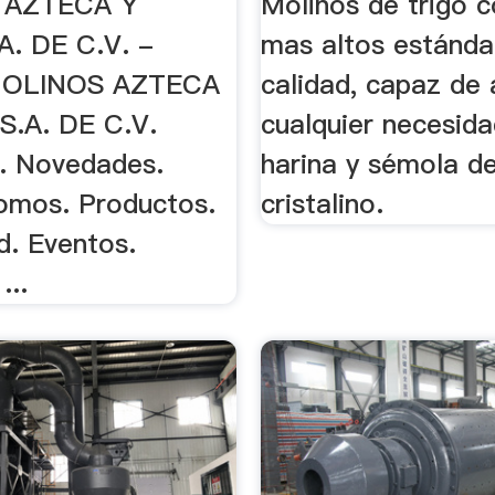
 AZTECA Y
Molinos de trigo c
A. DE C.V. -
mas altos estánda
MOLINOS AZTECA
calidad, capaz de
S.A. DE C.V.
cualquier necesid
. Novedades.
harina y sémola de
omos. Productos.
cristalino.
. Eventos.
..