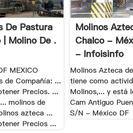
s De Pastura
Molinos Azte
 | Molino De .
Chalco - Méx
- Infoisinfo
DF MEXICO
Molinos Azteca d
s de Compañía: ...
tiene como activi
ener Precios. ...
Molinos,... y está 
... molinos de
Cam Antiguo Puen
linos azteca ...
S/N - México DF
tener Precios ...