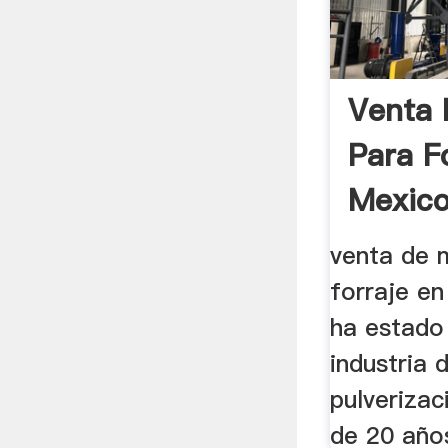
Venta 
Para F
Mexico
venta de 
forraje e
ha estado 
industria 
pulveriza
de 20 años