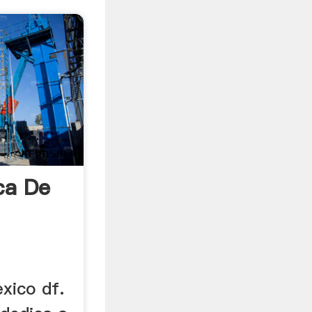
ca De
xico df.