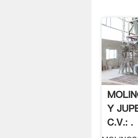
MOLIN
Y JUPE
C.V.: .