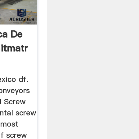
ca De
itmatr
xico df.
onveyors
l Screw
ntal screw
 most
of screw