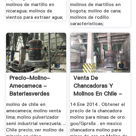
molinos de martillo en
molinos de martillos en
nicaragua; molinos de
bogota; molino de cana;
vientos para extraer agua;
molinos de rodillo
caracteristicas;
Precio-Molino-
Venta De
Amecameca -
Chancadoras Y
Bateriasverdes
Molinos En Chile -
Water .
molino de chile en
14 Ene 2014 . Obtener el
amecameca; molino venta
precio de la chancadora
lima; molino pulverizador
molino para minas de oro:
semi industrial venezuela; ...
goo/Gprs6x . en mexico
Chile precio; ver molino de
chancadora molino para