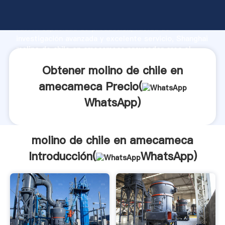
molino de chile en amecameca fabricante Agarrando
fuerte capacidad de producción, fuerza de
investigación avanzada y excelente servicio, Shanghai
molino de chile en amecameca proveedor crea el
valor y aporta valores a todos los clientes.
Obtener molino de chile en
amecameca Precio(
WhatsApp
)
molino de chile en amecameca
Introducción(
WhatsApp
)