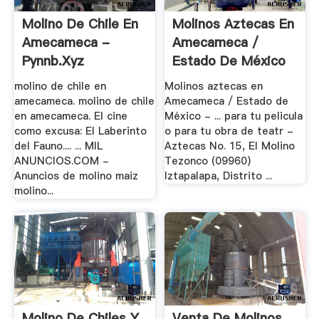
Molino De Chile En
Molinos Aztecas En
Amecameca -
Amecameca /
Pynnb.xyz
Estado De México
molino de chile en
Molinos aztecas en
amecameca. molino de chile
Amecameca / Estado de
en amecameca. El cine
México - ... para tu pelicula
como excusa: El Laberinto
o para tu obra de teatr -
del Fauno.... ... MIL
Aztecas No. 15, El Molino
ANUNCIOS.COM -
Tezonco (09960)
Anuncios de molino maiz
Iztapalapa, Distrito ...
molino...
Molino De Chiles Y
Venta De Molinos