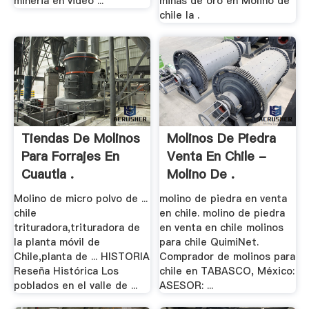
mineria en video ...
minas de oro en Molino de
chile la .
Tiendas De Molinos
Molinos De Piedra
Para Forrajes En
Venta En Chile -
Cuautla .
Molino De .
Molino de micro polvo de ...
molino de piedra en venta
chile
en chile. molino de piedra
trituradora,trituradora de
en venta en chile molinos
la planta móvil de
para chile QuimiNet.
Chile,planta de ... HISTORIA
Comprador de molinos para
Reseña Histórica Los
chile en TABASCO, México:
poblados en el valle de ...
ASESOR: ...