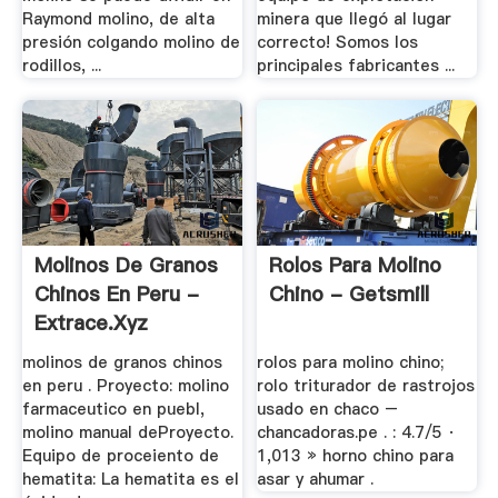
Raymond molino, de alta
minera que llegó al lugar
presión colgando molino de
correcto! Somos los
rodillos, ...
principales fabricantes ...
Molinos De Granos
Rolos Para Molino
Chinos En Peru -
Chino - Getsmill
Extrace.xyz
molinos de granos chinos
rolos para molino chino;
en peru . Proyecto: molino
rolo triturador de rastrojos
farmaceutico en puebl,
usado en chaco –
molino manual deProyecto.
chancadoras.pe . : 4.7/5 ·
Equipo de proceiento de
1,013 » horno chino para
hematita: La hematita es el
asar y ahumar .