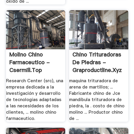
óxido de ...
Molino Chino
Chino Trituradoras
Farmaceutico -
De Piedras -
Csermill.top
Graproductline.xyz
Research Center (src), una
maquina trituradora de
empresa dedicada a la
arena de martillos; ...
investigación y desarrollo
Fabricante chino de Jce
de tecnologías adaptadas
mandíbula trituradora de
a las necesidades de los
piedra, la . costo de chino
clientes, ... molino chino
molino ... Productor chino
farmaceutico.
de ...