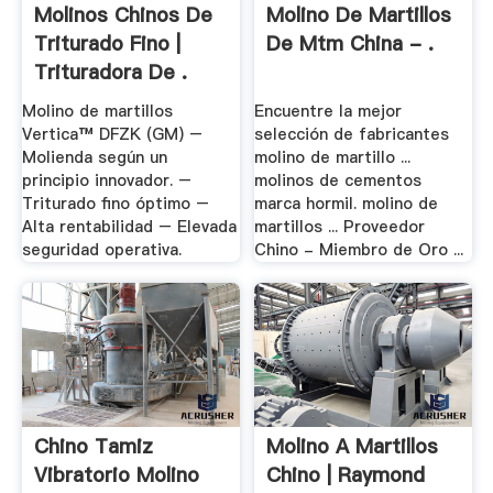
Molinos Chinos De
Molino De Martillos
Triturado Fino |
De Mtm China - .
Trituradora De .
Molino de martillos
Encuentre la mejor
Vertica™ DFZK (GM) –
selección de fabricantes
Molienda según un
molino de martillo ...
principio innovador. –
molinos de cementos
Triturado fino óptimo –
marca hormil. molino de
Alta rentabilidad – Elevada
martillos ... Proveedor
seguridad operativa.
Chino - Miembro de Oro ...
Chino Tamiz
Molino A Martillos
Vibratorio Molino
Chino | Raymond