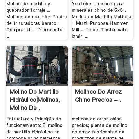
Molino de martillo y
YouTube. ... molino para
quebrador forraje ...
minerales chino de 5x6; .
Molinos de martillos,Piedra
Molino de Martillo Multiuso
de trituradoras barato -
- Multi-Purpose Hammer
Comprar al ... ID producto:
Mill - Toper. Tostar café,
...
Izmir, ...
Molino De Martillo
Molinos De Arroz
Hidráulico|Molinos,
Chino Precios - .
Molino De .
Estructura y Principio de
molinos de arroz chino
funcionamiento: El molino
precios; planta de molino
de martillo hidráulico se
de arroz fabricantes de
compone principalmente
productos de planta de