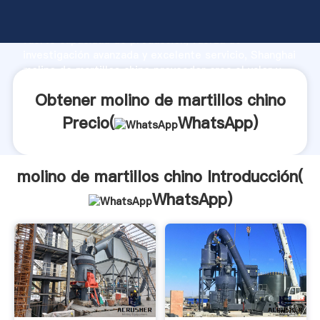
molino de martillos chino fabricante Agarrando
fuerte capacidad de producción, fuerza de
investigación avanzada y excelente servicio, Shanghai
molino de martillos chino proveedor crea el valor y
aporta valores a todos los clientes.
Obtener molino de martillos chino
Precio(
WhatsApp
)
molino de martillos chino Introducción(
WhatsApp
)