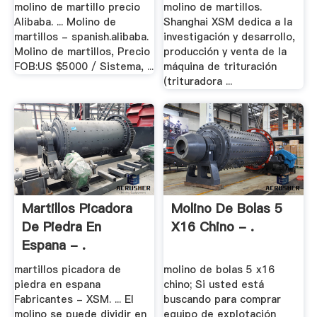
molino de martillo precio
molino de martillos.
Alibaba. ... Molino de
Shanghai XSM dedica a la
martillos - spanish.alibaba.
investigación y desarrollo,
Molino de martillos, Precio
producción y venta de la
FOB:US $5000 / Sistema, ...
máquina de trituración
(trituradora ...
Martillos Picadora
Molino De Bolas 5
De Piedra En
X16 Chino - .
Espana - .
martillos picadora de
molino de bolas 5 x16
piedra en espana
chino; Si usted está
Fabricantes - XSM. ... El
buscando para comprar
molino se puede dividir en
equipo de explotación