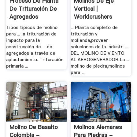
Proceso De Planta
Molinos De Eje
De Trituración De
Vertical |
Agregados
Worldcrushers
Tipos tipicos de molino
... Planta completo de
para ... la trituración de
trituración y
impacto para la
molienda,proveer
construcción de ... de
soluciones de la industr. ...
agregados a través del
DEL MOLINO DE VIENTO
aplastamiento. Trituración
AL AEROGENERADOR La ...
primaria ...
molino de piedra,molinos
para ...
Molino De Basalto
Molinos Alemanes
Colombia -
Para Piedras -