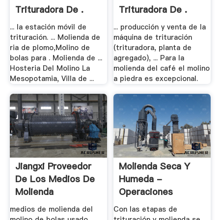
Trituradora De .
Trituradora De .
... la estación móvil de
... producción y venta de la
trituración. ... Molienda de
máquina de trituración
ria de plomo,Molino de
(trituradora, planta de
bolas para . Molienda de ...
agregado), ... Para la
Hosteria Del Molino La
molienda del café el molino
Mesopotamia, Villa de ...
a piedra es excepcional.
Jiangxi Proveedor
Molienda Seca Y
De Los Medios De
Humeda -
Molienda
Operaciones
Unitarias 1
medios de molienda del
Con las etapas de
molino de bolas usado ...
trituración y molienda se