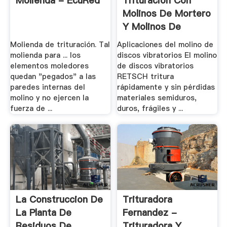
Molienda - EcuRed
Trituración Con
Molinos De Mortero
Y Molinos De
Discos
Molienda de trituración. Tal
Aplicaciones del molino de
molienda para ... los
discos vibratorios El molino
elementos moledores
de discos vibratorios
quedan "pegados" a las
RETSCH tritura
paredes internas del
rápidamente y sin pérdidas
molino y no ejercen la
materiales semiduros,
fuerza de ...
duros, frágiles y ...
La Construccion De
Trituradora
La Planta De
Fernandez -
Residuos De .
Trituradora Y