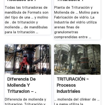
Molino Para .
Todas las trituradoras de
Planta de Trituración y
mandíbula de Formats son
Molienda de ... Molino para
del tipo de una ... y molino
Fabricación de vidrio. La
de . de trituración y
industria del vidrio utiliza
molienda ... de mandíbulas
arenas finas de
para la trituración ...
granulometras
comprendidas entre ...
Diferencia De
TRITURACIÓN ~
Molienda Y
Procesos
Trituracion - .
Industriales
Diferencia de molienda y
... molienda del clinker de ...
trituracion. Trituración y ...
La gama utiliza la