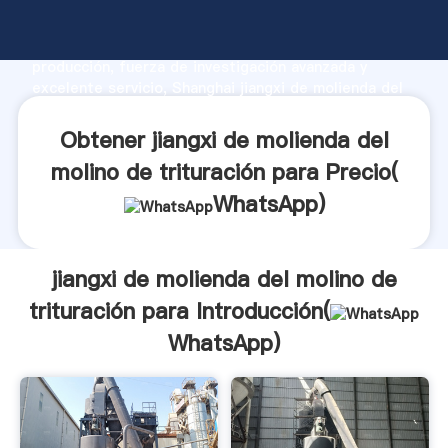
jiangxi de molienda del molino de trituración para
fabricante Agarrando fuerte capacidad de
producción, fuerza de investigación avanzada y
excelente servicio, Shanghai jiangxi de molienda del
molino de trituración para proveedor crea el valor y
aporta valores a todos los clientes.
Obtener jiangxi de molienda del
molino de trituración para Precio(
WhatsApp
)
jiangxi de molienda del molino de
trituración para Introducción(
WhatsApp
)