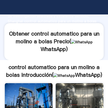
control automatico para un molino a bolas fabricante
Agarrando fuerte capacidad de producción, fuerza
de investigación avanzada y excelente servicio,
Shanghai control automatico para un molino a bolas
proveedor crea el valor y aporta valores a todos los
clientes.
Obtener control automatico para un
molino a bolas Precio(
WhatsApp
)
control automatico para un molino a
bolas Introducción(
WhatsApp
)