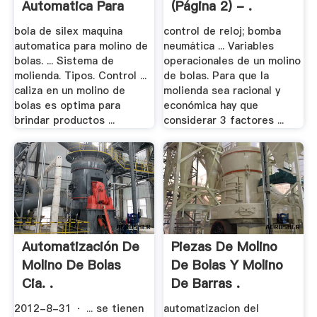
Automatica Para
(página 2) - .
Molino De .
bola de silex maquina
control de reloj; bomba
automatica para molino de
neumática ... Variables
bolas. ... Sistema de
operacionales de un molino
molienda. Tipos. Control ...
de bolas. Para que la
caliza en un molino de
molienda sea racional y
bolas es optima para
económica hay que
brindar productos ...
considerar 3 factores ...
Automatización De
Piezas De Molino
Molino De Bolas
De Bolas Y Molino
Cia. .
De Barras .
2012-8-31 · ... se tienen
automatizacion del