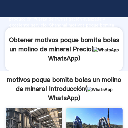
motivos poque bomita bolas un molino de mineral
fabricante Agarrando fuerte capacidad de
producción, fuerza de investigación avanzada y
excelente servicio, Shanghai motivos poque bomita
bolas un molino de mineral proveedor crea el valor y
aporta valores a todos los clientes.
Obtener motivos poque bomita bolas
un molino de mineral Precio(
WhatsApp
)
motivos poque bomita bolas un molino
de mineral Introducción(
WhatsApp
)