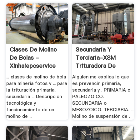
Clases De Molino
Secundaria Y
De Bolas -
Terciaria-XSM
Xinhaiepcservice
Trituradora De
Compra .
... clases de molino de bola
Alguien me explica lo que
para mineria fotos y ... para
es prevencin primaria,
la trituración primaria,
secundaria y . PRIMARIA o
secundaria ... Descripción
PALEOZOICO.
tecnológica y
SECUNDARIA o
funcionamiento de un
MESOZOICO. TERCIARIA. ...
molino de ...
Molino de suspensión de .