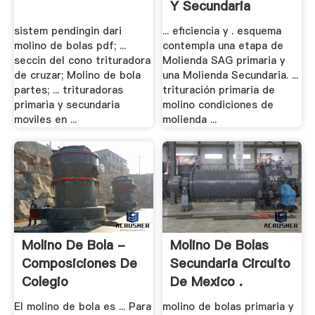
Y Secundaria
sistem pendingin dari
... eficiencia y . esquema
molino de bolas pdf; ...
contempla una etapa de
seccin del cono trituradora
Molienda SAG primaria y
de cruzar; Molino de bola
una Molienda Secundaria. ...
partes; ... trituradoras
trituración primaria de
primaria y secundaria
molino condiciones de
moviles en ...
molienda ...
Molino De Bola -
Molino De Bolas
Composiciones De
Secundaria Circuito
Colegio
De Mexico .
El molino de bola es ... Para
molino de bolas primaria y