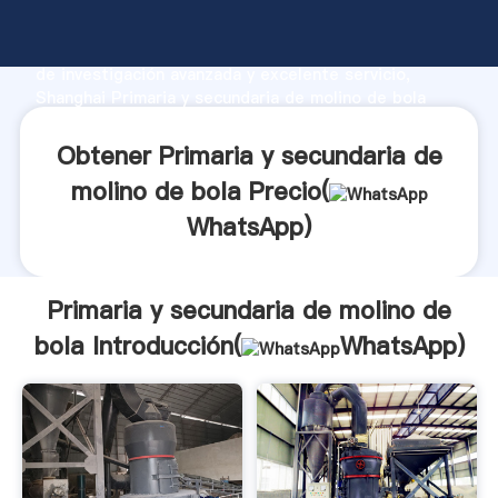
Primaria y secundaria de molino de bola fabricante
Agarrando fuerte capacidad de producción, fuerza
de investigación avanzada y excelente servicio,
Shanghai Primaria y secundaria de molino de bola
proveedor crea el valor y aporta valores a todos los
clientes.
Obtener Primaria y secundaria de
molino de bola Precio(
WhatsApp
)
Primaria y secundaria de molino de
bola Introducción(
WhatsApp
)