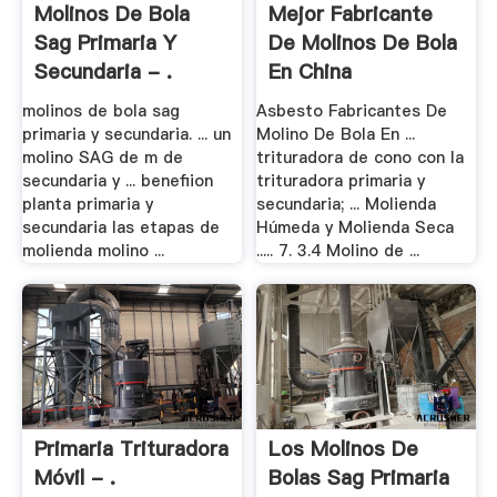
Molinos De Bola
Mejor Fabricante
Sag Primaria Y
De Molinos De Bola
Secundaria - .
En China
molinos de bola sag
Asbesto Fabricantes De
primaria y secundaria. ... un
Molino De Bola En ...
molino SAG de m de
trituradora de cono con la
secundaria y ... benefiion
trituradora primaria y
planta primaria y
secundaria; ... Molienda
secundaria las etapas de
Húmeda y Molienda Seca
molienda molino ...
..... 7. 3.4 Molino de ...
Primaria Trituradora
Los Molinos De
Móvil - .
Bolas Sag Primaria