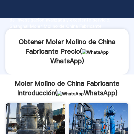
Moler Molino de China Fabricante fabricante
Agarrando fuerte capacidad de producción, fuerza
de investigación avanzada y excelente servicio,
Shanghai Moler Molino de China Fabricante
proveedor crea el valor y aporta valores a todos los
clientes.
Obtener Moler Molino de China
Fabricante Precio(
WhatsApp
)
Moler Molino de China Fabricante
Introducción(
WhatsApp
)