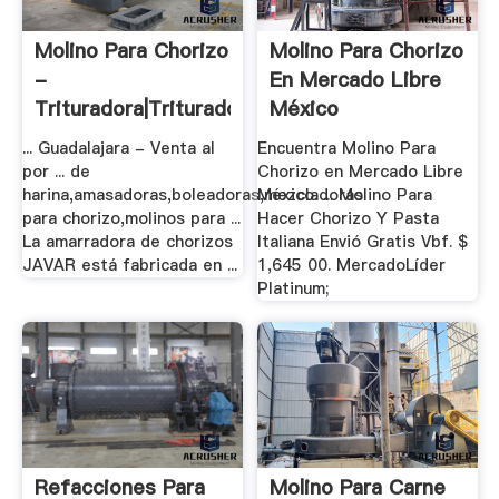
Molino Para Chorizo
Molino Para Chorizo
-
En Mercado Libre
Trituradora|Trituradora
México
De ...
... Guadalajara - Venta al
Encuentra Molino Para
por ... de
Chorizo en Mercado Libre
harina,amasadoras,boleadoras,mezcladoras
México. ... Molino Para
para chorizo,molinos para ...
Hacer Chorizo Y Pasta
La amarradora de chorizos
Italiana Envió Gratis Vbf. $
JAVAR está fabricada en ...
1,645 00. MercadoLíder
Platinum;
Refacciones Para
Molino Para Carne