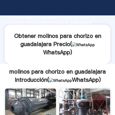
molinos para chorizo en guadalajara fabricante
Agarrando fuerte capacidad de producción, fuerza
de investigación avanzada y excelente servicio,
Shanghai molinos para chorizo en guadalajara
proveedor crea el valor y aporta valores a todos los
clientes.
Obtener molinos para chorizo en
guadalajara Precio(
WhatsApp
)
molinos para chorizo en guadalajara
Introducción(
WhatsApp
)