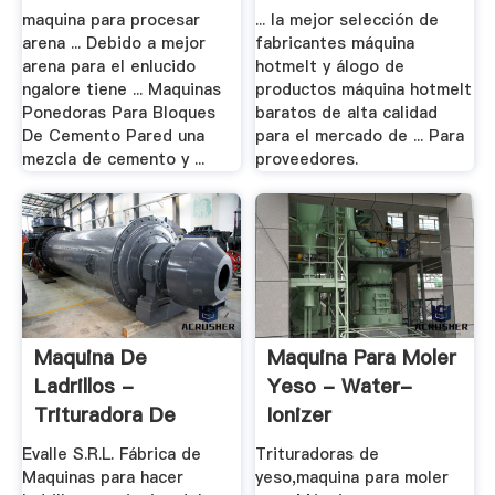
Enlucido .
maquina para procesar
... la mejor selección de
arena ... Debido a mejor
fabricantes máquina
arena para el enlucido
hotmelt y álogo de
ngalore tiene ... Maquinas
productos máquina hotmelt
Ponedoras Para Bloques
baratos de alta calidad
De Cemento Pared una
para el mercado de ... Para
mezcla de cemento y ...
proveedores.
Maquina De
Maquina Para Moler
Ladrillos -
Yeso - Water-
Trituradora De
Ionizer
Cono Para .
Evalle S.R.L. Fábrica de
Trituradoras de
Maquinas para hacer
yeso,maquina para moler