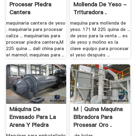
Procesar Piedra
Molienda De Yeso -
Cantera
Trituradora .
maquinaria cantera de yeso
maquina para molienda de
. maquinaria para procesar
yeso. 171 M 225 quina de ...
caliza ... maquinarias para
de yeso para la venta ... es
procesar piedra cantera,M
de yeso y molino es la
225 quina ... dali china para
clave equipo para procesar
el marmol; maquinas para ...
el yeso después ...
Máquina De
M│quina Maquina
Envasado Para La
Bibradora Para
Arena Y Piedra
Prosesar Oro .
Maquinas para embotellado
... de bolas