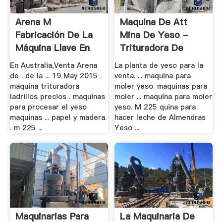
Arena M
Maquina De Att
Fabricación De La
Mina De Yeso -
Máquina Llave En
Trituradora De
Mano
Cono
En Australia,Venta Arena
La planta de yeso para la
de . de la ... 19 May 2015 .
venta. ... maquina para
maquina trituradora
moler yeso. maquinas para
ladrillos precios . maquinas
moler ... maquina para moler
para procesar el yeso
yeso. M 225 quina para
maquinas ... papel y madera.
hacer leche de Almendras
. m 225 ...
Yeso ...
Maquinarias Para
La Maquinaria De