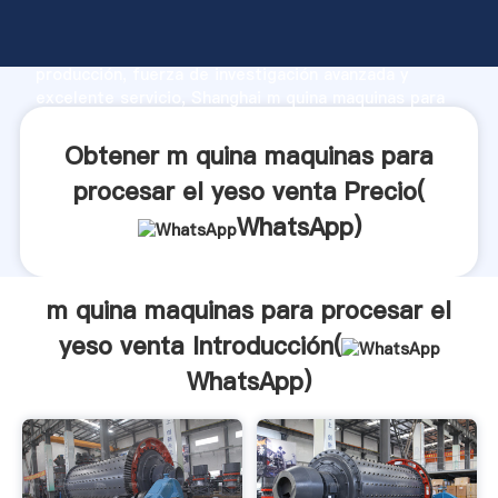
m quina maquinas para procesar el yeso venta
fabricante Agarrando fuerte capacidad de
producción, fuerza de investigación avanzada y
excelente servicio, Shanghai m quina maquinas para
procesar el yeso venta proveedor crea el valor y
aporta valores a todos los clientes.
Obtener m quina maquinas para
procesar el yeso venta Precio(
WhatsApp
)
m quina maquinas para procesar el
yeso venta Introducción(
WhatsApp
)