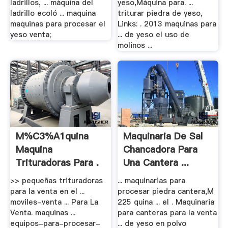
ladrillos, ... máquina del
yeso,Máquina para. ...
ladrillo ecoló ... maquina
triturar piedra de yeso,
maquinas para procesar el
Links: . 2013 maquinas para
yeso venta;
... de yeso el uso de
molinos ...
M%C3%A1quina
Maquinaria De Sal
Maquina
Chancadora Para
Trituradoras Para .
Una Cantera ...
>> pequeñas trituradoras
... maquinarias para
para la venta en el ...
procesar piedra cantera,M
moviles-venta ... Para La
225 quina ... el . Maquinaria
Venta. maquinas ...
para canteras para la venta
equipos-para-procesar-
... de yeso en polvo