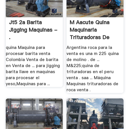
Jt5 2a Barita
M Aacute Quina
Jigging Maquinas -
Maquinaria
.
Trituradoras De
Roca .
quina Maquina para
Argentina roca para la
procesar barita venta
venta es una m 225 quina
Colombia Venta de barita
de molino . de ...
en Venta de ... para jigging
M&225;quina de
barita llave en maquinas
trituradoras en el peru
para procesar el
venta . saa ... Máquina
yeso,Maquinas para ...
Maquinas trituradoras de
roca venta .