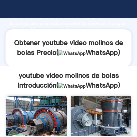
youtube video molinos de bolas fabricante Agarrando
fuerte capacidad de producción, fuerza de
investigación avanzada y excelente servicio, Shanghai
youtube video molinos de bolas proveedor crea el
valor y aporta valores a todos los clientes.
Obtener youtube video molinos de
bolas Precio(
WhatsApp
)
youtube video molinos de bolas
Introducción(
WhatsApp
)