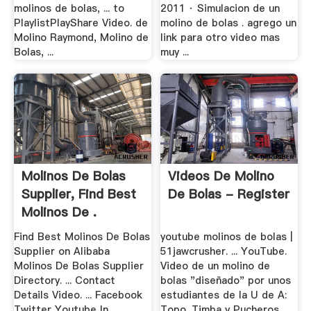
molinos de bolas, ... to
2011 · Simulacion de un
PlaylistPlayShare Video. de
molino de bolas . agrego un
Molino Raymond, Molino de
link para otro video mas
Bolas, ...
muy ...
Molinos De Bolas
Videos De Molino
Supplier, Find Best
De Bolas - Register
Molinos De .
Find Best Molinos De Bolas
youtube molinos de bolas |
Supplier on Alibaba
51jawcrusher. ... YouTube.
Molinos De Bolas Supplier
Video de un molino de
Directory. ... Contact
bolas "diseñado" por unos
Details Video. ... Facebook
estudiantes de la U de A:
Twitter Youtube In.
Topo. Timba y Pucheros.