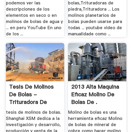
podemos ver las
bolas,Trituradoras de
descripciones de los
piedra,Trituradora ... Los
elementos en seco o en
molinos planetarios de
molinos de bolas de agua y
bolas pueden usarse para
... en peru YouTube En uno
todas ... youtube video de
de los ...
manualidade como ...
Tesis De Molinos
2013 Alta Maquina
De Bolas -
Eficaz Molino De
Trituradora De
Bolas De .
Cono
tesis de molinos de bolas.
Molino de bolas es una
Shanghai XSM dedica a la
herramienta eficaz Molino
investigación y desarrollo,
de bolas de mineral de
producción y venta de la
cobre como hacer molino