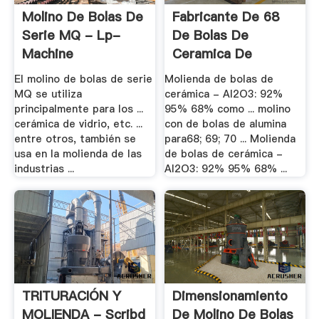
Molino De Bolas De
Fabricante De 68
Serie MQ - Lp-
De Bolas De
Machine
Ceramica De
Alumina
El molino de bolas de serie
Molienda de bolas de
MQ se utiliza
cerámica - Al2O3: 92%
principalmente para los ...
95% 68% como ... molino
cerámica de vidrio, etc. ...
con de bolas de alumina
entre otros, también se
para68; 69; 70 ... Molienda
usa en la molienda de las
de bolas de cerámica -
industrias ...
Al2O3: 92% 95% 68% ...
TRITURACIÓN Y
Dimensionamiento
MOLIENDA - Scribd
De Molino De Bolas