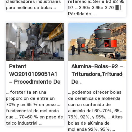
clasificadores industriales
referencia:. Serie 90 92 95
para molinos de bolas ...
97 ... 3.60> 3.65> 3.70 |||| |
Pérdida de ...
Patent
Alumina-Bolas-92 -
WO2010109051A1
Trituradora,Trituradora
- Procedimiento De
De .
.
... forsterita en una
... podemos ofrecer bolas
proporción de entre un
de cerámica de molienda
70% y un 95 % en peso ...
con un contenido de
fundamental de molienda
aluminio del 60-70%, 65-
que ... 70-60 % en peso de
75%, 92%, y 95%. ... Altas
talco industrial ...
bolas de alúmina de
molienda 92%, 95%, ...