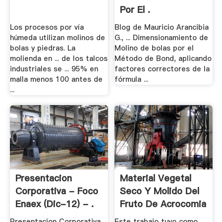
Por El .
Los procesos por vía
Blog de Mauricio Arancibia
húmeda utilizan molinos de
G., ... Dimensionamiento de
bolas y piedras. La
Molino de bolas por el
molienda en ... de los talcos
Método de Bond, aplicando
industriales se ... 95% en
factores correctores de la
malla menos 100 antes de
fórmula ...
...
Presentacion
Material Vegetal
Corporativa - Foco
Seco Y Molido Del
Enaex (Dic-12) - .
Fruto De Acrocomia
...
Presentacion Corporativa -
Este trabajo tuvo como