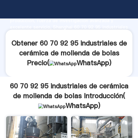
60 70 92 95 industriales de cerámica de molienda de
bolas fabricante Agarrando fuerte capacidad de
producción, fuerza de investigación avanzada y
excelente servicio, Shanghai 60 70 92 95 industriales
de cerámica de molienda de bolas proveedor crea el
valor y aporta valores a todos los clientes.
Obtener 60 70 92 95 industriales de
cerámica de molienda de bolas
Precio(
WhatsApp
)
60 70 92 95 industriales de cerámica
de molienda de bolas Introducción(
WhatsApp
)