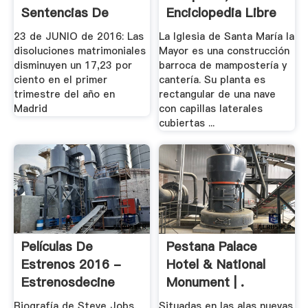
Sentencias De
Enciclopedia Libre
Lawyerpress
23 de JUNIO de 2016: Las
La Iglesia de Santa María la
disoluciones matrimoniales
Mayor es una construcción
disminuyen un 17,23 por
barroca de mampostería y
ciento en el primer
cantería. Su planta es
trimestre del año en
rectangular de una nave
Madrid
con capillas laterales
cubiertas ...
Películas De
Pestana Palace
Estrenos 2016 -
Hotel & National
Estrenosdecine
Monument | .
Biografía de Steve Jobs.
Situadas en las alas nuevas