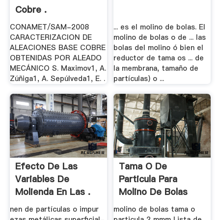
Cobre .
CONAMET/SAM-2008
... es el molino de bolas. El
CARACTERIZACION DE
molino de bolas o de ... las
ALEACIONES BASE COBRE
bolas del molino ó bien el
OBTENIDAS POR ALEADO
reductor de tama os ... de
MECÁNICO S. Maximov1, A.
la membrana, tamaño de
Zúñiga1, A. Sepúlveda1, E. .
partículas) o ...
Efecto De Las
Tama O De
Variables De
Particula Para
Molienda En Las .
Molino De Bolas
Para
nen de partículas o impur
molino de bolas tama o
ezas metálicas superficial-
particula 2 mmm Lista de