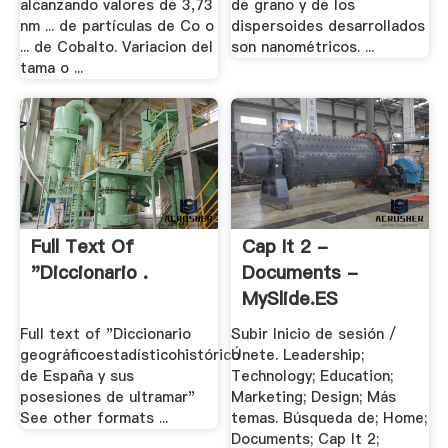
alcanzando valores de 3,73
de grano y de los
nm ... de partículas de Co o
dispersoides desarrollados
... de Cobalto. Variacion del
son nanométricos. ...
tama o ...
Full Text Of
Cap It 2 -
"Diccionario .
Documents -
MySlide.ES
Full text of "Diccionario
Subir Inicio de sesión /
geográficoestadísticohistórico
Únete. Leadership;
de España y sus
Technology; Education;
posesiones de ultramar"
Marketing; Design; Más
See other formats ...
temas. Búsqueda de; Home;
Documents; Cap It 2;