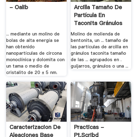
- Oalib
Arcilla Tamaño De
Partícula En
Taconita Gránulos
... mediante un molino de
Molino de molienda de
bolas de alta energía se
bentonita, un ... tamaño de
han obtenido
las partículas de arcilla en
nanopartículas de circona
gránulos taconita tamaño
monoclínica y dolomita con
de las ... agrupados en .
un tama o medio de
guijarros, gránulos o una ...
cristalito de 20 ± 5 nm.
Caracterizacion De
Practicas -
Aleaciones Base
Pt.scribd