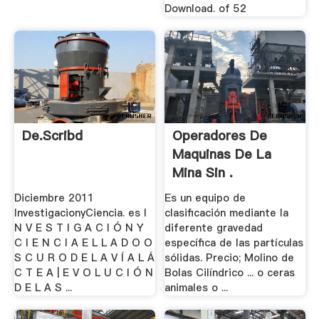
Download. of 52
De.scribd
Operadores De
Maquinas De La
Mina Sin .
Diciembre 2011
Es un equipo de
InvestigacionyCiencia. es I
clasificación mediante la
N V E S T I G A C I Ó N Y
diferente gravedad
C I E N C I A E L L A D O O
específica de las partículas
S C U R O D E L A V Í A L Á
sólidas. Precio; Molino de
C T E A | E V O L U C I Ó N
Bolas Cilíndrico ... o ceras
D E L A S ...
animales o ...