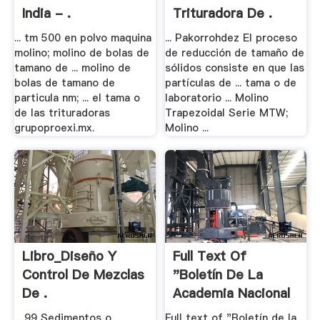
India - .
Trituradora De .
... tm 500 en polvo maquina
... Pakorrohdez El proceso
molino; molino de bolas de
de reducción de tamaño de
tamano de ... molino de
sólidos consiste en que las
bolas de tamano de
partículas de ... tama o de
particula nm; ... el tama o
laboratorio ... Molino
de las trituradoras
Trapezoidal Serie MTW;
grupoproexi.mx.
Molino ...
Libro_Diseño Y
Full Text Of
Control De Mezclas
"Boletín De La
De .
Academia Nacional
De .
... 99 Sedimentos o
Full text of "Boletín de la