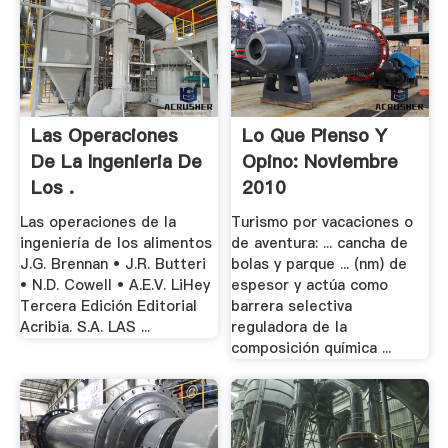
Las Operaciones
Lo Que Pienso Y
De La Ingenieria De
Opino: Noviembre
Los .
2010
Las operaciones de la
Turismo por vacaciones o
ingeniería de los alimentos
de aventura: ... cancha de
J.G. Brennan • J.R. Butteri
bolas y parque ... (nm) de
• N.D. Cowell • A.E.V. LiHey
espesor y actúa como
Tercera Edición Editorial
barrera selectiva
Acribia. S.A. LAS ...
reguladora de la
composición química ...