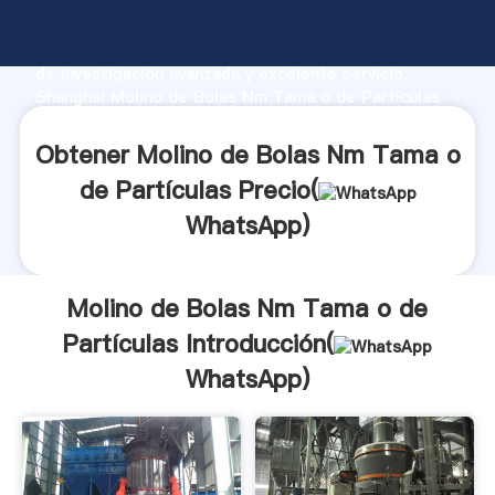
Molino de Bolas Nm Tama o de Partículas fabricante
Agarrando fuerte capacidad de producción, fuerza
de investigación avanzada y excelente servicio,
Shanghai Molino de Bolas Nm Tama o de Partículas
proveedor crea el valor y aporta valores a todos los
clientes.
Obtener Molino de Bolas Nm Tama o
de Partículas Precio(
WhatsApp
)
Molino de Bolas Nm Tama o de
Partículas Introducción(
WhatsApp
)