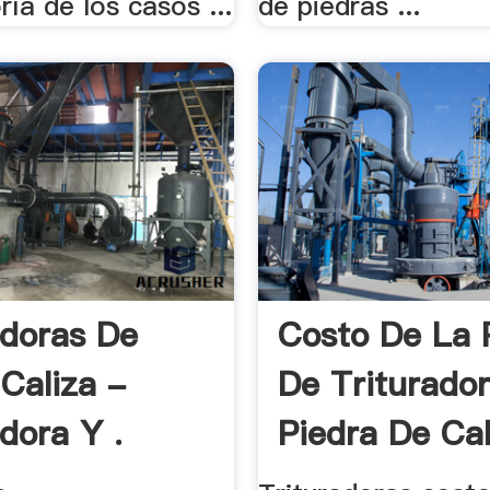
ía de los casos ...
de piedras ...
adoras De
Costo De La 
 Caliza -
De Triturado
dora Y .
Piedra De Ca