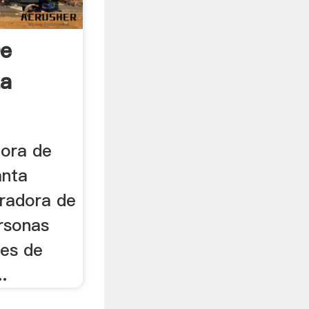
De
La
dora de
anta
uradora de
ersonas
nes de
.