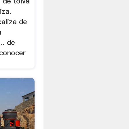
 de tolva
iza.
aliza de
a
.. de
 conocer