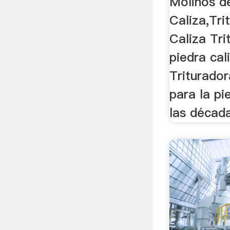
Molinos d
Caliza,Tri
Caliza Tri
piedra cal
Triturado
para la pi
las década