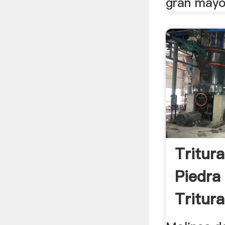
gran mayor
Tritur
Piedra
Tritura