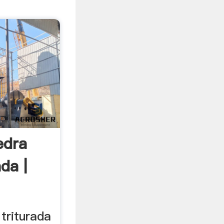
edra
da |
 triturada