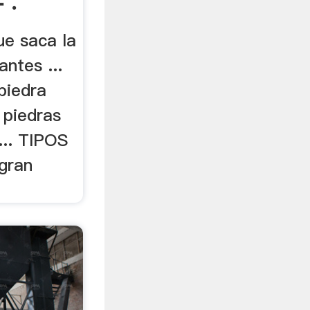
 .
ue saca la
ntes ...
piedra
 piedras
... TIPOS
gran