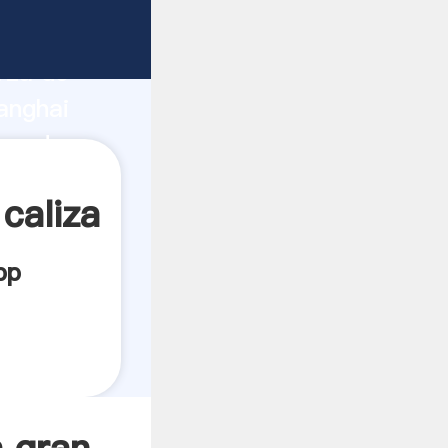
ricante
rza de
anghai
oveedor
es.
caliza