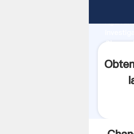
Chancado
Agarrand
investig
Chancado
crea el 
Obten
l