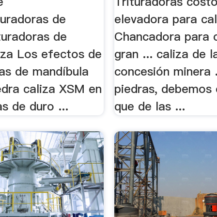
e
Trituradoras costo
turadoras de
elevadora para cal
turadoras de
Chancadora para c
iza Los efectos de
gran ... caliza de l
ras de mandíbula
concesión minera .
edra caliza XSM en
piedras, debemos
s de duro ...
que de las ...