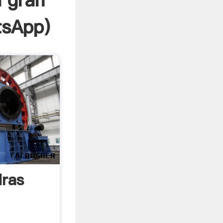
a gran
tsApp
)
dras