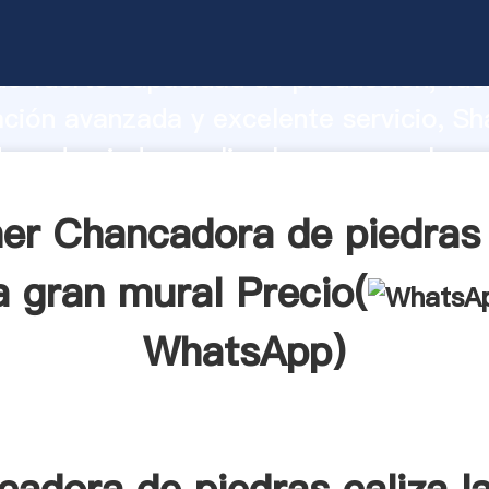
ra de piedras caliza la gran mural fab
o fuerte capacidad de producción, fue
ación avanzada y excelente servicio, Sh
ra de piedras caliza la gran mural pr
valor y aporta valores a todos los client
er Chancadora de piedras 
a gran mural Precio(
WhatsApp
)