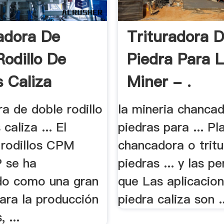
adora De
Trituradora 
Rodillo De
Piedra Para 
s Caliza
Miner - .
a de doble rodillo
la mineria chanca
caliza ... El
piedras para ... Pl
 rodillos CPM
chancadora o trit
se ha
piedras ... y las p
do como una gran
que Las aplicacio
ara la producción
piedra caliza son ..
 ...