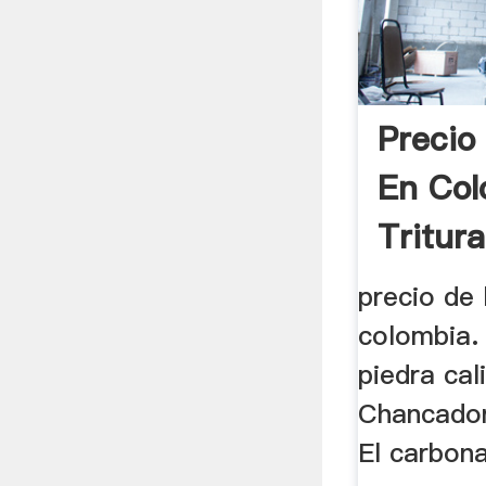
Precio
En Col
Tritur
precio de 
colombia. 
piedra cal
Chancador
El carbona