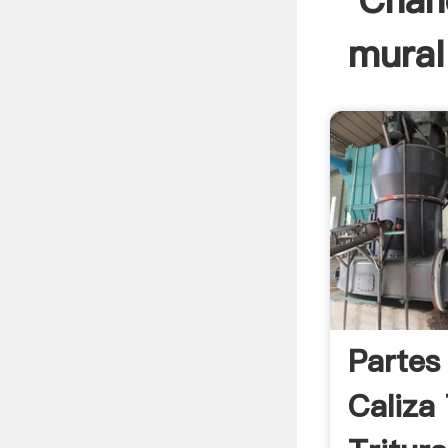
Chanc
mural
Partes
Caliza