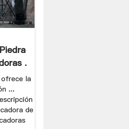
 Piedra
doras .
 ofrece la
n ...
Descripción
ncadora de
ncadoras