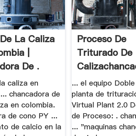
 De La Caliza
Proceso De
ombia |
Triturado De
adora De .
Calizachanca
la caliza en
... el equipo Doble
... chancadora de
planta de trituració
iza en colombia.
Virtual Plant 2.0 
a de cono PY ...
de Proceso: . cha
to de calcio en la
... "maquinas cha