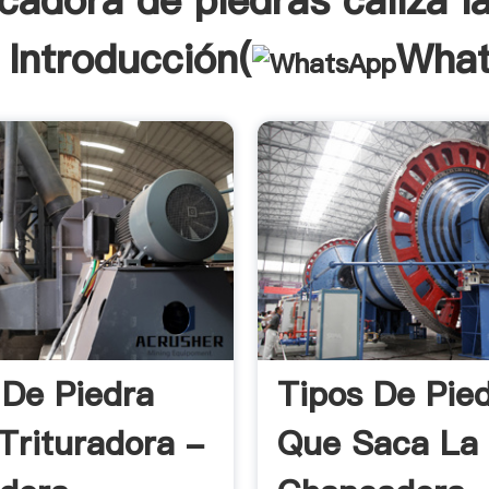
adora de piedras caliza l
 Introducción(
Wha
 De Piedra
Tipos De Pie
 Trituradora -
Que Saca La