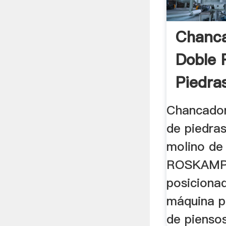
Chanc
Doble 
Piedra
Chancador
de piedras 
molino de
ROSKAMP 
posiciona
máquina p
de piensos,