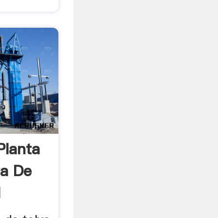
Planta
ra De
l