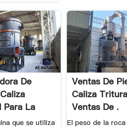
adora De
Ventas De Pi
 Caliza
Caliza Tritura
l Para La
Ventas De .
.
na que se utiliza
El peso de la roca