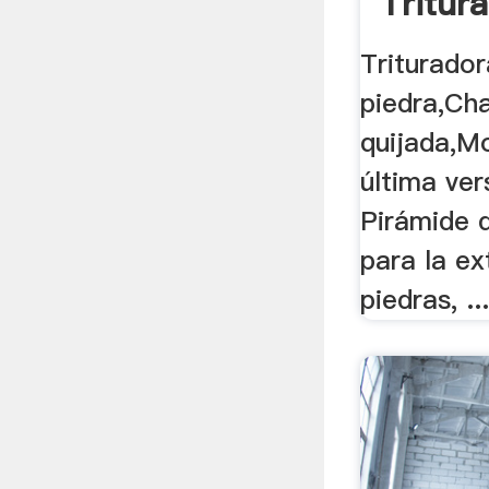
Tritura
Triturado
piedra,Ch
quijada,Mo
última ver
Pirámide d
para la ex
piedras, ..