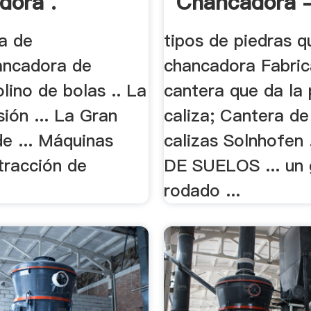
dora .
Chancadora -
ra de
tipos de piedras q
ancadora de
chancadora Fabrica
lino de bolas .. La
cantera que da la 
sión ... La Gran
caliza; Cantera de
e ... Máquinas
calizas Solnhofen 
tracción de
DE SUELOS ... un 
.
rodado ...