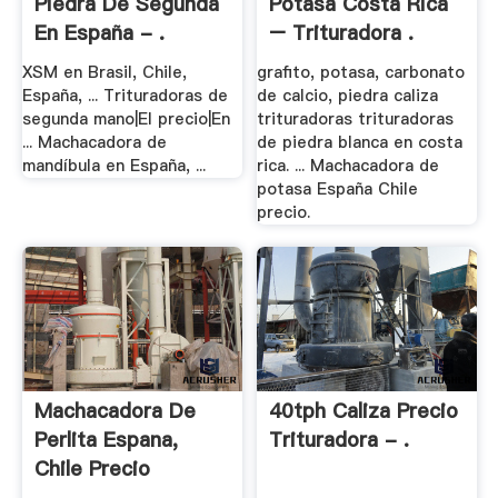
Piedra De Segunda
Potasa Costa Rica
En España - .
– Trituradora .
XSM en Brasil, Chile,
grafito, potasa, carbonato
España, ... Trituradoras de
de calcio, piedra caliza
segunda mano|El precio|En
trituradoras trituradoras
... Machacadora de
de piedra blanca en costa
mandíbula en España, ...
rica. ... Machacadora de
potasa España Chile
precio.
Machacadora De
40tph Caliza Precio
Perlita Espana,
Trituradora - .
Chile Precio