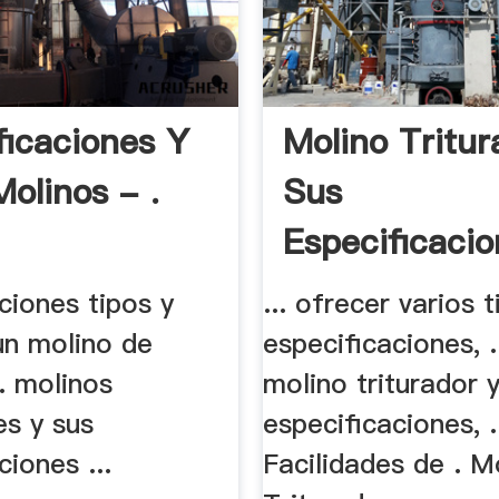
ficaciones Y
Molino Tritur
Molinos - .
Sus
Especificaci
XSM .
ciones tipos y
... ofrecer varios 
un molino de
especificaciones, ..
.. molinos
molino triturador 
es y sus
especificaciones, .
ciones ...
Facilidades de . M