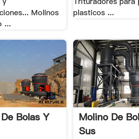
 y
Trituradores para 
ciones... Molinos
plasticos ...
 ...
 De Bolas Y
Molino De Bo
Sus