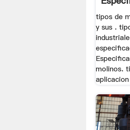
Especi
tipos de m
y sus . ti
industrial
especifica
Especifica
molinos. t
aplicacion 