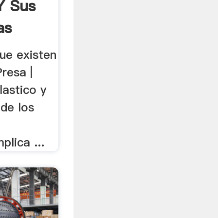
Y Sus
as
ue existen
Presa |
plastico y
 de los
lica ...