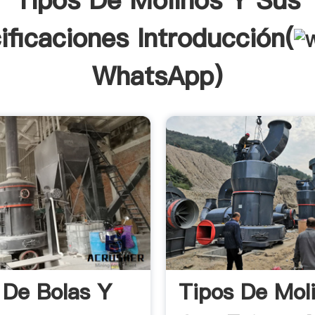
Tipos De Molinos Y Sus
ificaciones Introducción(
WhatsApp
)
 De Bolas Y
Tipos De Mol