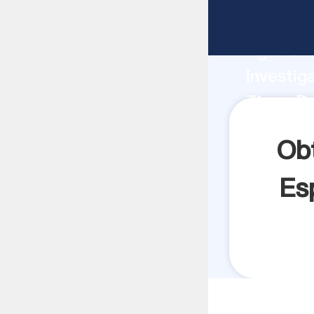
Tipos De
Agarrand
investig
Tipos D
crea el 
Ob
Es