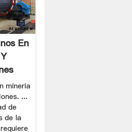
inos En
 Y
ones
n mineria
ones. ...
ad de
s de la
requiere