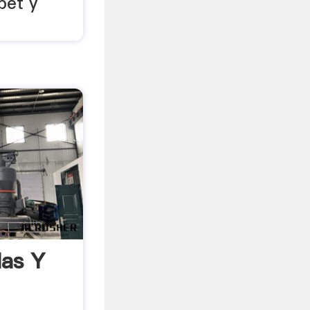
pet y
las Y