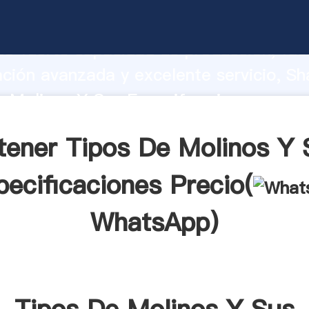
 Molinos Y Sus Especificaciones fabri
o fuerte capacidad de producción, fue
ación avanzada y excelente servicio, Sh
e Molinos Y Sus Especificaciones prov
valor y aporta valores a todos los client
tener Tipos De Molinos Y 
pecificaciones Precio(
WhatsApp
)