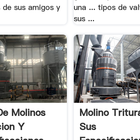
s de sus amigos y
una ... tipos de va
sus ...
De Molinos
Molino Tritur
cion Y
Sus