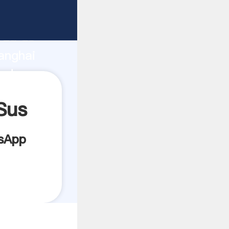
cante
rza de
anghai
eedor
es.
Sus