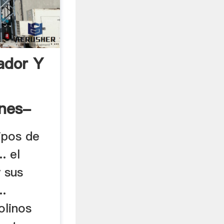
ador Y
ones-
tipos de
. el
y sus
..
olinos