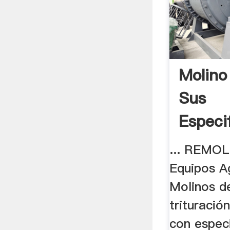
Molino
Sus
Especi
Las .
... REMO
Equipos A
Molinos de
trituració
con especi