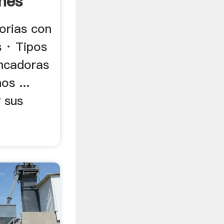
ones
orias con
s · Tipos
ancadoras
os ...
y sus