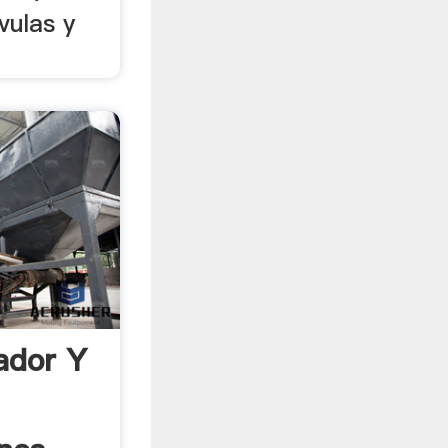
lvulas y
ador Y