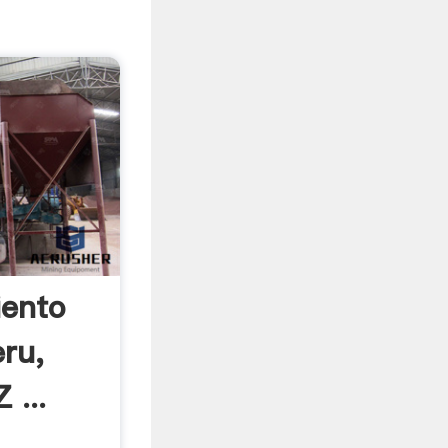
iento
eru,
 ...