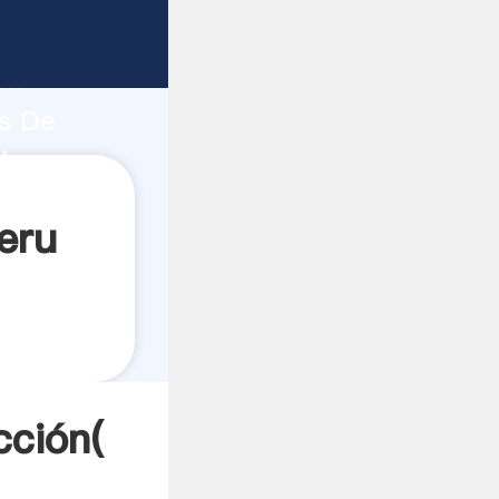
uerte
ón
os De
lores a
eru
cción(