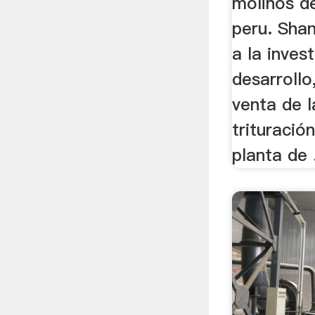
molinos d
peru. Sha
a la inves
desarrollo
venta de 
trituración
planta de .