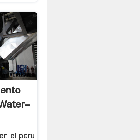
iento
 Water-
en el peru