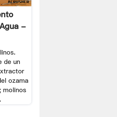
ento
 Agua -
inos.
e de un
xtractor
del ozama
; molinos
.