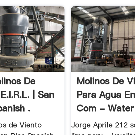
linos De
Molinos De V
E.I.R.L. | San
Para Agua E
panish .
Com - Water 
os de Viento
Jorge Aprile 212 s