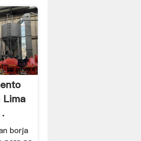
iento
n Lima
.
an borja