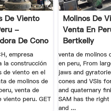
s De Viento
Molinos De V
Peru -
Venta En Per
adora De Cono
Bertkelly
H, empresa
venta de molinos 
a la construcción
en peru, From larg
 de viento en el
jaws and gyratorie
nta de molinos de
cones and VSIs for
peru, venta de
and quaternary fini
e viento peru. GET
SAM has the right
and ...