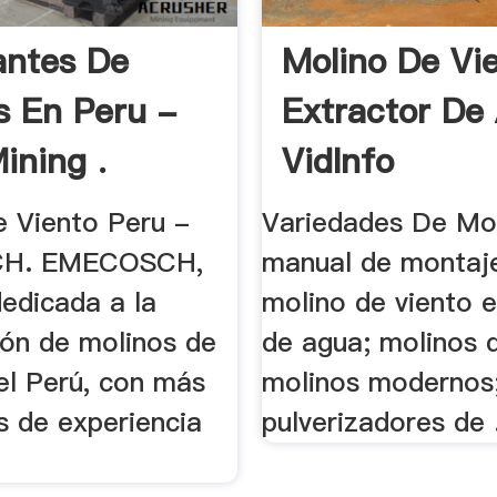
antes De
Molino De Vi
s En Peru -
Extractor De
ning .
VidInfo
e Viento Peru -
Variedades De Mol
H. EMECOSCH,
manual de montaj
edicada a la
molino de viento e
ión de molinos de
de agua; molinos 
el Perú, con más
molinos modernos
s de experiencia
pulverizadores de 