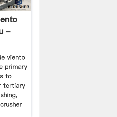
iento
u -
de viento
e primary
s to
 tertiary
shing,
 crusher