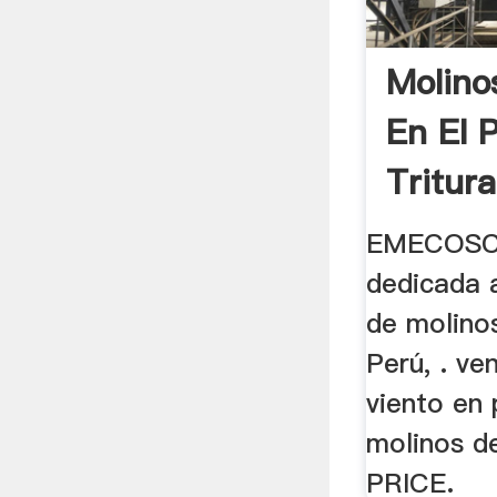
Molino
En El 
Tritur
EMECOSC
dedicada 
de molinos
Perú, . ve
viento en 
molinos d
PRICE.