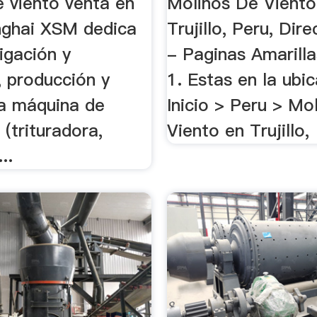
e viento venta en
Molinos De Viento
nghai XSM dedica
Trujillo, Peru, Dir
tigación y
- Paginas Amarill
, producción y
1. Estas en la ubi
la máquina de
Inicio > Peru > Mo
 (trituradora,
Viento en Trujillo,
..