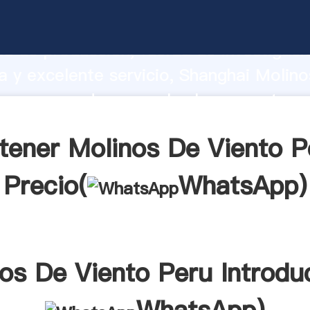
De Viento Peru fabricante Agarrando f
d de producción, fuerza de investigaci
 y excelente servicio, Shanghai Molin
eru proveedor crea el valor y aporta va
s clientes.
tener Molinos De Viento P
Precio(
WhatsApp
)
os De Viento Peru Introdu