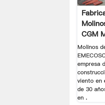
Fabric
Molino
CGM Mi
Molinos d
EMECOSC
empresa d
construcc
viento en 
de 30 año
en .