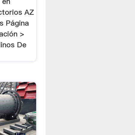
 en
ectorios AZ
as Página
cación >
linos De