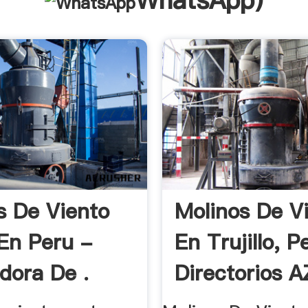
WhatsApp
)
s De Viento
Molinos De V
En Peru -
En Trujillo, P
adora De .
Directorios AZ