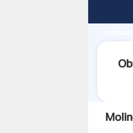
Molinos 
capacida
avanzada
Viento P
todos lo
Ob
Molin