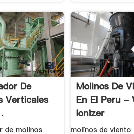
ador De
Molinos De V
s Verticales
En El Peru -
.
Ionizer
r de molinos
molinos de viento 