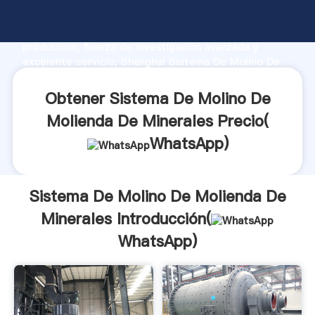
Sistema De Molino De Molienda De Minerales
fabricante Agarrando fuerte capacidad de
producción, fuerza de investigación avanzada y
excelente servicio, Shanghai Sistema De Molino De
Molienda De Minerales proveedor crea el valor y
aporta valores a todos los clientes.
Obtener Sistema De Molino De
Molienda De Minerales Precio(
WhatsApp
)
Sistema De Molino De Molienda De
Minerales Introducción(
WhatsApp
)