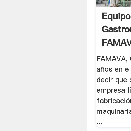
Equipo
Gastr
FAMA
FAMAVA, 
años en e
decir que
empresa lí
fabricaci
maquinaria
...