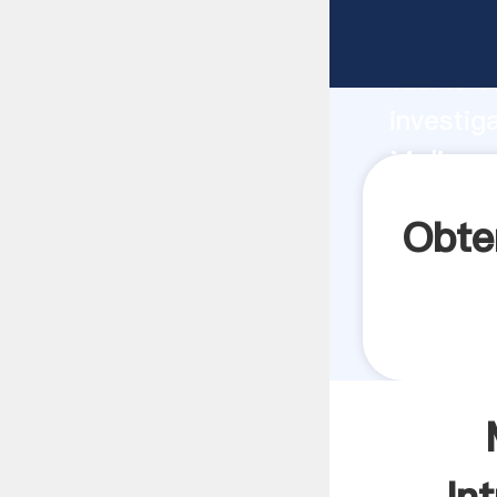
Molinos
fuerte c
investig
Molinos 
aporta v
Obte