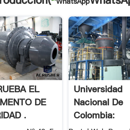
troducción(
WhatsA
RUEBA EL
Universidad
AMENTO DE
Nacional De
IDAD .
Colombia:
Repositorio .