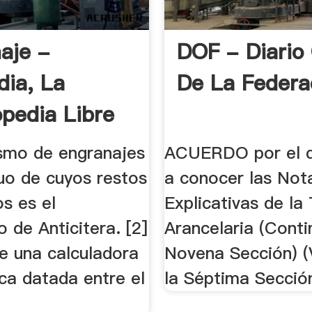
aje -
DOF - Diario 
dia, La
De La Federa
opedia Libre
smo de engranajes
ACUERDO por el q
uo de cuyos restos
a conocer las Not
s es el
Explicativas de la 
de Anticitera. [2]
Arancelaria (Conti
e una calculadora
Novena Sección) (
ca datada entre el
la Séptima Secció