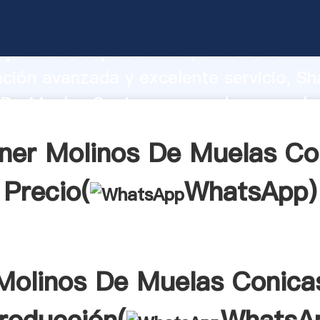
 De Muelas Conicas fabricante Agarran
apacidad de producción, fuerza de
ación avanzada y excelente servicio, Sh
De Muelas Conicas proveedor crea el v
alores a todos los clientes.
ner Molinos De Muelas Co
Precio(
WhatsApp
)
Molinos De Muelas Conica