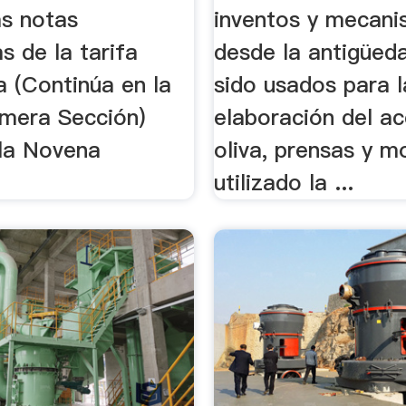
as notas
inventos y mecan
as de la tarifa
desde la antigüed
a (Continúa en la
sido usados para l
mera Sección)
elaboración del ac
 la Novena
oliva, prensas y m
utilizado la ...