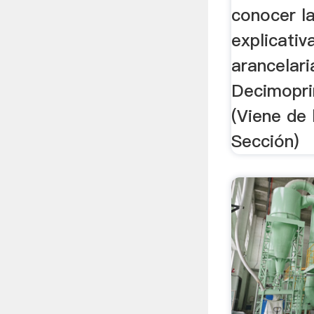
conocer l
explicativ
arancelari
Decimopri
(Viene de
Sección)