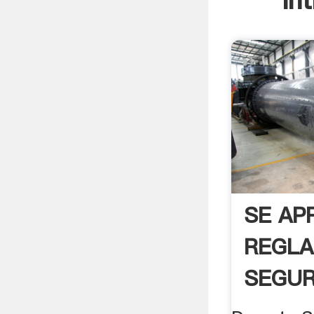
In
SE AP
REGL
SEGUR