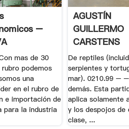
s
AGUSTÍN
onomicos –
GUILLERMO
VA
CARSTENS
CARSTENS, .
Con mas de 30
De reptiles (inclui
l rubro podemos
serpientes y tortu
 somos una
mar). 0210.99 – 
der en el rubro de
demás. Esta parti
ón e importación de
aplica solamente a
 para la industria
y los despojos de 
clase, ...