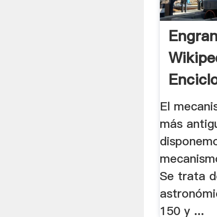
Engran
Wikipe
Encicl
El mecani
más antig
disponemo
mecanismo 
Se trata d
astronómi
150 y ...