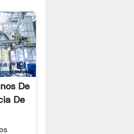
inos De
cia De
os