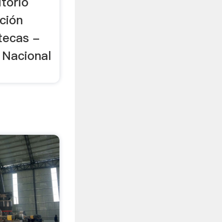
torio
cción
tecas -
 Nacional