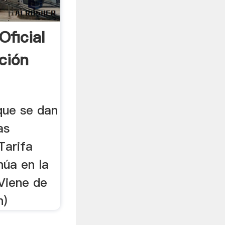
Oficial
ción
ue se dan
as
Tarifa
núa en la
Viene de
n)