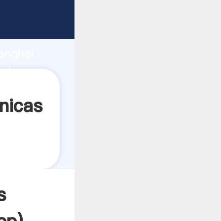
do
anghai
alor y
nicas
s