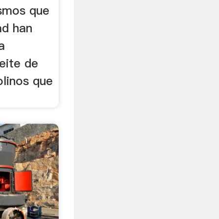
ismos que
ad han
a
eite de
olinos que