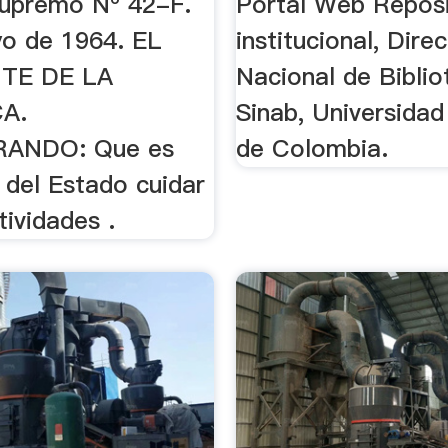
upremo Nº 42-F.
Portal Web Reposi
o de 1964. EL
institucional, Dire
TE DE LA
Nacional de Biblio
A.
Sinab, Universidad
ANDO: Que es
de Colombia.
 del Estado cuidar
tividades .