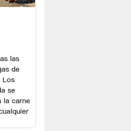
das las
gas de
– Los
da se
 la carne
cualquier