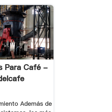
s Para Café -
elcafe
miento Además de