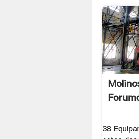
Molino
Forumd
38 Equipa