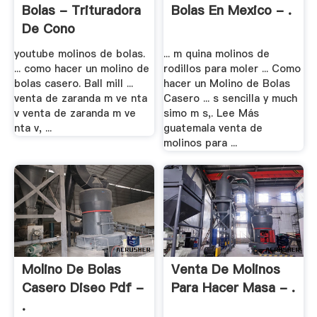
Bolas - Trituradora
Bolas En Mexico - .
De Cono
youtube molinos de bolas.
... m quina molinos de
... como hacer un molino de
rodillos para moler ... Como
bolas casero. Ball mill ...
hacer un Molino de Bolas
venta de zaranda m ve nta
Casero ... s sencilla y much
v venta de zaranda m ve
simo m s,. Lee Más
nta v, ...
guatemala venta de
molinos para ...
Molino De Bolas
Venta De Molinos
Casero Diseo Pdf -
Para Hacer Masa - .
.