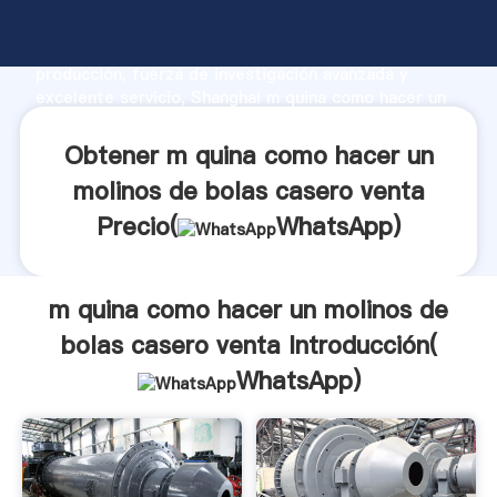
m quina como hacer un molinos de bolas casero
venta fabricante Agarrando fuerte capacidad de
producción, fuerza de investigación avanzada y
excelente servicio, Shanghai m quina como hacer un
molinos de bolas casero venta proveedor crea el
valor y aporta valores a todos los clientes.
Obtener m quina como hacer un
molinos de bolas casero venta
Precio(
WhatsApp
)
m quina como hacer un molinos de
bolas casero venta Introducción(
WhatsApp
)