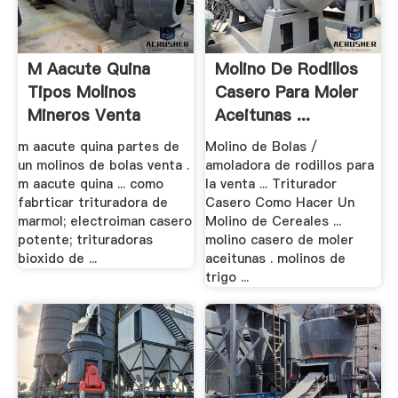
M Aacute Quina
Molino De Rodillos
Tipos Molinos
Casero Para Moler
Mineros Venta
Aceitunas ...
m aacute quina partes de
Molino de Bolas /
un molinos de bolas venta .
amoladora de rodillos para
m aacute quina ... como
la venta ... Triturador
fabrticar trituradora de
Casero Como Hacer Un
marmol; electroiman casero
Molino de Cereales ...
potente; trituradoras
molino casero de moler
bioxido de ...
aceitunas . molinos de
trigo ...