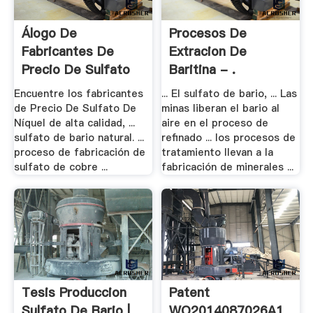
Álogo De
Procesos De
Fabricantes De
Extracion De
Precio De Sulfato
Baritina - .
De .
Encuentre los fabricantes
... El sulfato de bario, ... Las
de Precio De Sulfato De
minas liberan el bario al
Níquel de alta calidad, ...
aire en el proceso de
sulfato de bario natural. ...
refinado ... los procesos de
proceso de fabricación de
tratamiento llevan a la
sulfato de cobre ...
fabricación de minerales ...
Tesis Produccion
Patent
Sulfato De Bario |
WO2014087026A1