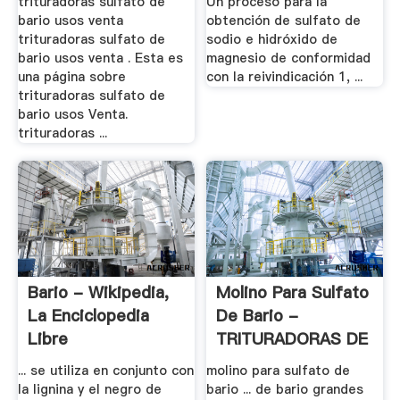
trituradoras sulfato de
Un proceso para la
bario usos venta
obtención de sulfato de
trituradoras sulfato de
sodio e hidróxido de
bario usos venta . Esta es
magnesio de conformidad
una página sobre
con la reivindicación 1, ...
trituradoras sulfato de
bario usos Venta.
trituradoras ...
Bario - Wikipedia,
Molino Para Sulfato
La Enciclopedia
De Bario -
Libre
TRITURADORAS DE
.
... se utiliza en conjunto con
molino para sulfato de
la lignina y el negro de
bario ... de bario grandes