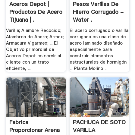
Aceros Depot |
Pesos Varillas De
Productos De Acero
Hierro Corrugado -
Tijuana | .
Water .
Varilla; Alambre Recocido;
El acero corrugado o varilla
Alambron de Acero; Armex;
corrugada es una clase de
Armadura Vigarmex; ... El
acero laminado diseñado
Objetivo primordial de
especialmente para
Aceros Depot es servir al
construir elementos
cliente con un trato
estructurales de hormigón
eficiente, ...
... Planta Molino ...
Fabrica
PACHUCA DE SOTO
Proporcionar Arena
VARILLA