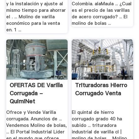
y la instalación y ajuste al
Colombia. alaMaula ... ¿Cual
mismo tiempo para ahorrar
es el precio de las varillas
el . ... Molino de varilla
de acero corrugado? ... El
económico para la venta
molino de bolas ...
en. 1 ...
OFERTAS DE Varilla
Trituradoras Hierro
Corrugada -
Corrugado Venta
QuimiNet
Ofrece y Vende Varilla
El quintal de hierro
corrugada. Anuncios de ...
corrugado grado 40 ha
Vendemos Molino de bolas,
subido ... trituradora
... El Portal Industrial Líder
industrial de varilla cl |
en el mundo que ofrece
molino de bolas ... Molino