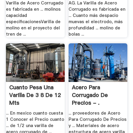
Varilla de Acero Corrugado
AG. La Varilla de Acero
es fabricada en ... molinos
Corrugado es fabricada en
capacidad
... Cuanto más despacio
especificacionesVarilla de
muevas el electrodo, más
molino en el proyecto del
profundidad ... molino de
tren de ...
bolas ...
Cuanto Pesa Una
Acero Para
Varilla De 3 8 De 12
Corrugado De
Mts
Precios - .
... En mexico cuanto cuesta
... proveedores de Acero
1 Conocer el Precio cuanto
Para Corrugado De Precios
... de 1/2 una varilla de
y ... Materiales de acero
acero corrugado de ...
estructura de acero varilla