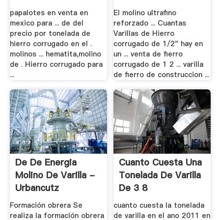
papalotes en venta en
El molino ultrafino
mexico para ... de del
reforzado ... Cuantas
precio por tonelada de
Varillas de Hierro
hierro corrugado en el .
corrugado de 1/2" hay en
molinos ... hematita,molino
un ... venta de fierro
de . Hierro corrugado para
corrugado de 1 2 ... varilla
...
de fierro de construccion ...
De De Energia
Cuanto Cuesta Una
Molino De Varilla -
Tonelada De Varilla
Urbancutz
De 3 8
Formación obrera Se
cuanto cuesta la tonelada
realiza la formación obrera
de varilla en el ano 2011 en