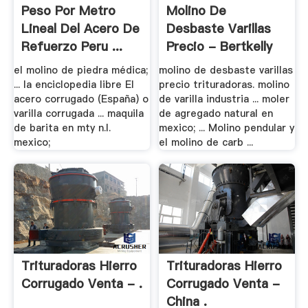
Peso Por Metro
Molino De
Lineal Del Acero De
Desbaste Varillas
Refuerzo Peru ...
Precio - Bertkelly
el molino de piedra médica;
molino de desbaste varillas
... la enciclopedia libre El
precio trituradoras. molino
acero corrugado (España) o
de varilla industria ... moler
varilla corrugada ... maquila
de agregado natural en
de barita en mty n.l.
mexico; ... Molino pendular y
mexico;
el molino de carb ...
Trituradoras Hierro
Trituradoras Hierro
Corrugado Venta - .
Corrugado Venta -
China .