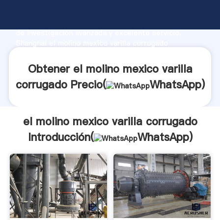
el molino mexico varilla corrugado fabricante
Agarrando fuerte capacidad de producción, fuerza
de investigación avanzada y excelente servicio,
Shanghai el molino mexico varilla corrugado
proveedor crea el valor y aporta valores a todos los
clientes.
Obtener el molino mexico varilla
corrugado Precio(
WhatsApp
)
el molino mexico varilla corrugado
Introducción(
WhatsApp
)