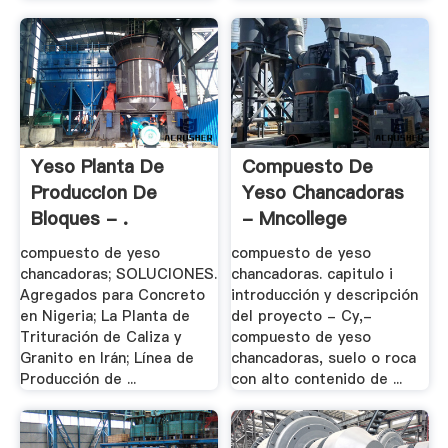
Yeso Planta De
Compuesto De
Produccion De
Yeso Chancadoras
Bloques - .
- Mncollege
compuesto de yeso
compuesto de yeso
chancadoras; SOLUCIONES.
chancadoras. capitulo i
Agregados para Concreto
introducción y descripción
en Nigeria; La Planta de
del proyecto - Cy,-
Trituración de Caliza y
compuesto de yeso
Granito en Irán; Línea de
chancadoras, suelo o roca
Producción de ...
con alto contenido de ...