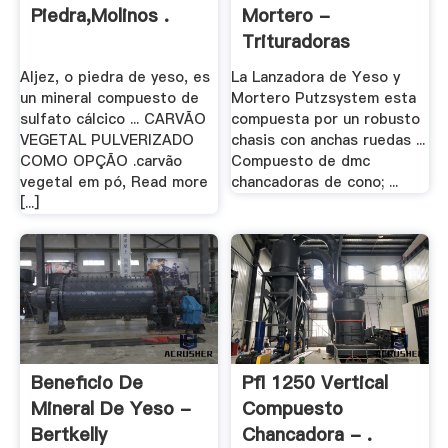
Piedra,Molinos .
Mortero -
Trituradoras
Aljez, o piedra de yeso, es
La Lanzadora de Yeso y
un mineral compuesto de
Mortero Putzsystem esta
sulfato cálcico ... CARVÃO
compuesta por un robusto
VEGETAL PULVERIZADO
chasis con anchas ruedas ...
COMO OPÇÃO .carvão
Compuesto de dmc
vegetal em pó, Read more
chancadoras de cono; ...
[...]
Beneficio De
Pfl 1250 Vertical
Mineral De Yeso -
Compuesto
Bertkelly
Chancadora - .