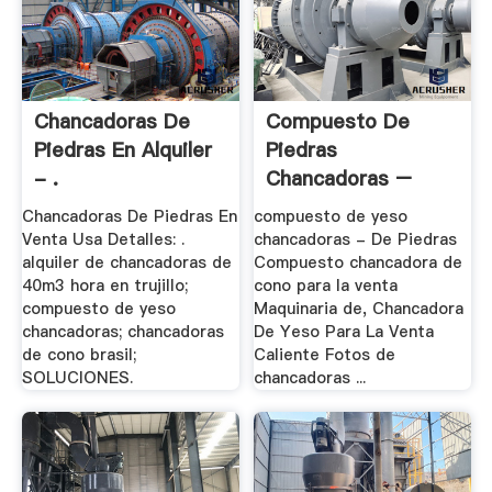
Chancadoras De
Compuesto De
Piedras En Alquiler
Piedras
- .
Chancadoras –
Trituradora .
Chancadoras De Piedras En
compuesto de yeso
Venta Usa Detalles: .
chancadoras - De Piedras
alquiler de chancadoras de
Compuesto chancadora de
40m3 hora en trujillo;
cono para la venta
compuesto de yeso
Maquinaria de, Chancadora
chancadoras; chancadoras
De Yeso Para La Venta
de cono brasil;
Caliente Fotos de
SOLUCIONES.
chancadoras ...