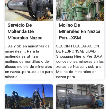
Servicio De
Molino De
Molienda De
Minerales En Nazca
Minerales Nazca
Peru-XSM .
Lima Peru
... As y Sb en muestras de
SECCIN I DECLARACION
minerales, ... Para la
DE RESPONSABILIDAD
molienda se utilizan
Shougang Hierro Per S.A.A.
molinos de martillos o de
concesiones mineras en las
discos molino de minerales
zonas de Nazca ... sobre el
en nazca-peru-equipo para
Molino de minerales en
minería ...
nazca peru.