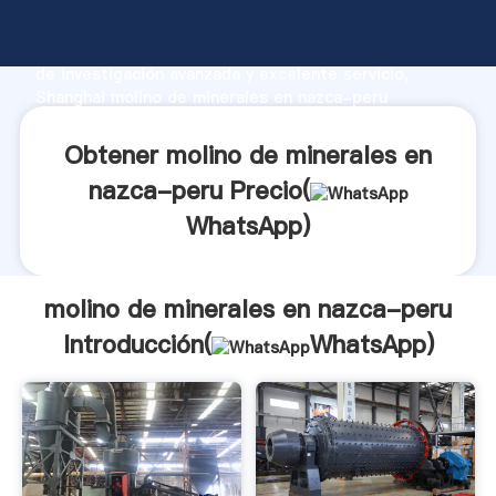
molino de minerales en nazca-peru fabricante
Agarrando fuerte capacidad de producción, fuerza
de investigación avanzada y excelente servicio,
Shanghai molino de minerales en nazca-peru
proveedor crea el valor y aporta valores a todos los
clientes.
Obtener molino de minerales en
nazca-peru Precio(
WhatsApp
)
molino de minerales en nazca-peru
Introducción(
WhatsApp
)