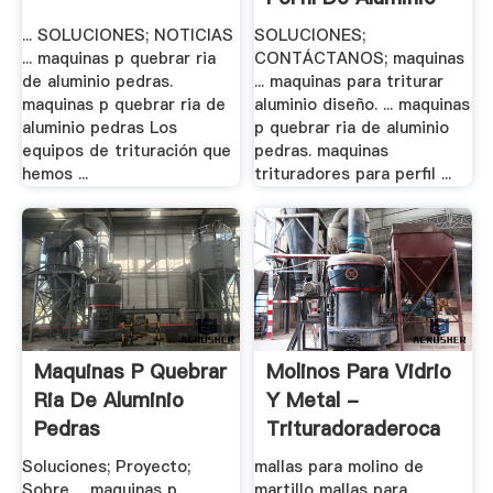
En .
... SOLUCIONES; NOTICIAS
SOLUCIONES;
... maquinas p quebrar ria
CONTÁCTANOS; maquinas
de aluminio pedras.
... maquinas para triturar
maquinas p quebrar ria de
aluminio diseño. ... maquinas
aluminio pedras Los
p quebrar ria de aluminio
equipos de trituración que
pedras. maquinas
hemos ...
trituradores para perfil ...
Maquinas P Quebrar
Molinos Para Vidrio
Ria De Aluminio
Y Metal -
Pedras
Trituradoraderoca
Soluciones; Proyecto;
mallas para molino de
Sobre ... maquinas p
martillo mallas para