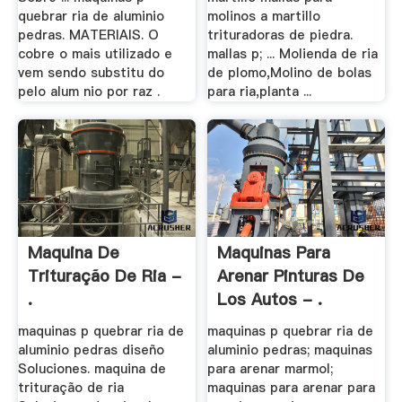
quebrar ria de aluminio
molinos a martillo
pedras. MATERIAIS. O
trituradoras de piedra.
cobre o mais utilizado e
mallas p; ... Molienda de ria
vem sendo substitu do
de plomo,Molino de bolas
pelo alum nio por raz .
para ria,planta ...
Maquina De
Maquinas Para
Trituração De Ria -
Arenar Pinturas De
.
Los Autos - .
maquinas p quebrar ria de
maquinas p quebrar ria de
aluminio pedras diseño
aluminio pedras; maquinas
Soluciones. maquina de
para arenar marmol;
trituração de ria
maquinas para arenar para