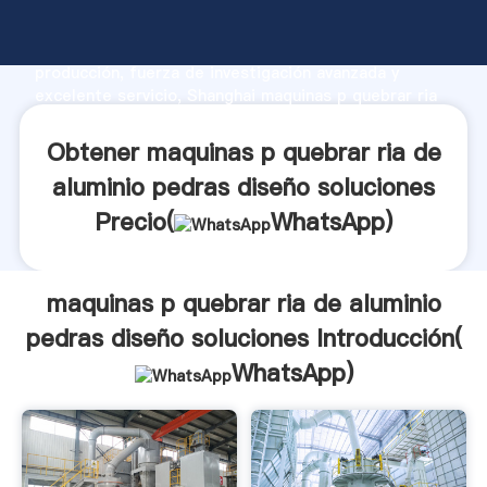
maquinas p quebrar ria de aluminio pedras diseño
soluciones fabricante Agarrando fuerte capacidad de
producción, fuerza de investigación avanzada y
excelente servicio, Shanghai maquinas p quebrar ria
de aluminio pedras diseño soluciones proveedor crea
el valor y aporta valores a todos los clientes.
Obtener maquinas p quebrar ria de
aluminio pedras diseño soluciones
Precio(
WhatsApp
)
maquinas p quebrar ria de aluminio
pedras diseño soluciones Introducción(
WhatsApp
)