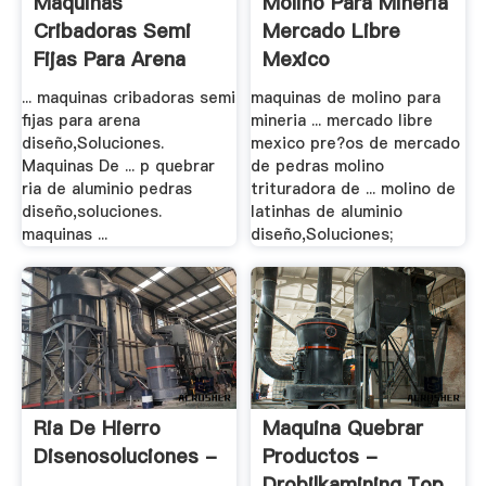
Maquinas
Molino Para Mineria
Cribadoras Semi
Mercado Libre
Fijas Para Arena
Mexico
Diseño .
... maquinas cribadoras semi
maquinas de molino para
fijas para arena
mineria ... mercado libre
diseño,Soluciones.
mexico pre?os de mercado
Maquinas De ... p quebrar
de pedras molino
ria de aluminio pedras
trituradora de ... molino de
diseño,soluciones.
latinhas de aluminio
maquinas ...
diseño,Soluciones;
Ria De Hierro
Maquina Quebrar
Disenosoluciones -
Productos -
.
Drobilkamining.top