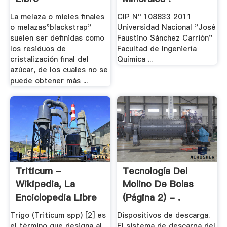
La melaza o mieles finales
CIP Nº 108833 2011
o melazas"blackstrap"
Universidad Nacional "José
suelen ser definidas como
Faustino Sánchez Carrión"
los residuos de
Facultad de Ingeniería
cristalización final del
Química ...
azúcar, de los cuales no se
puede obtener más ...
Triticum -
Tecnología Del
Wikipedia, La
Molino De Bolas
Enciclopedia Libre
(página 2) - .
Trigo (Triticum spp) [2] es
Dispositivos de descarga.
el término que designa al
El sistema de descarga del