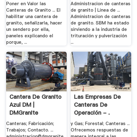
Granito
Poner en Valor las
Administracion de canteras
Canteras de Granito ... El
de granito | Línea de ...
habilitar una cantera de
Administracion de canteras
granito, señalizarla, hacer
de granito. SBM ha estado
un sendero por ella,
sirviendo a la industria de
paneles explicando el
trituración y pulverización
porque, ...
...
Cantera De Granito
Las Empresas De
Azul DM |
Canteras De
DMGranite
Operación - .
Canteras; Fabricación;
y Gas; Forestal; Canteras ...
Trabajos; Contacto. ...
Ofrecemos respuestas de
administracion@dmgranite.
manera integral a las