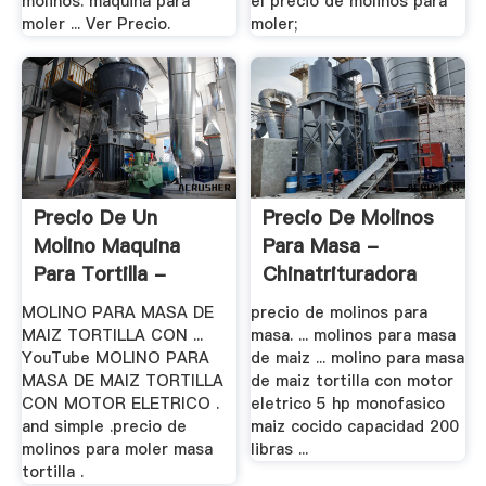
molinos. maquina para
el precio de molinos para
moler ... Ver Precio.
moler;
Precio De Un
Precio De Molinos
Molino Maquina
Para Masa -
Para Tortilla -
Chinatrituradora
Water .
MOLINO PARA MASA DE
precio de molinos para
MAIZ TORTILLA CON ...
masa. ... molinos para masa
YouTube MOLINO PARA
de maiz ... molino para masa
MASA DE MAIZ TORTILLA
de maiz tortilla con motor
CON MOTOR ELETRICO .
eletrico 5 hp monofasico
and simple .precio de
maiz cocido capacidad 200
molinos para moler masa
libras ...
tortilla .