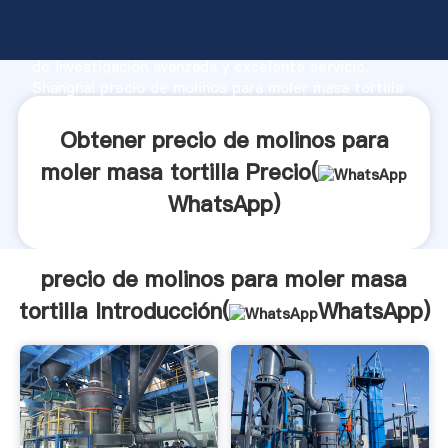
precio de molinos para moler masa tortilla fabricante
Agarrando fuerte capacidad de producción, fuerza
de investigación avanzada y excelente servicio,
Shanghai precio de molinos para moler masa tortilla
proveedor crea el valor y aporta valores a todos los
clientes.
Obtener precio de molinos para
moler masa tortilla Precio(
WhatsApp
)
precio de molinos para moler masa
tortilla Introducción(
WhatsApp
)