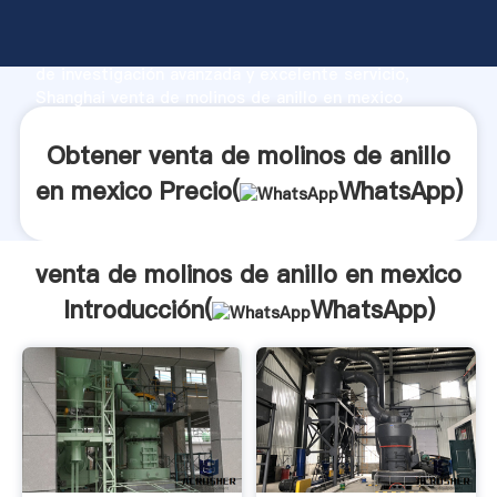
venta de molinos de anillo en mexico fabricante
Agarrando fuerte capacidad de producción, fuerza
de investigación avanzada y excelente servicio,
Shanghai venta de molinos de anillo en mexico
proveedor crea el valor y aporta valores a todos los
clientes.
Obtener venta de molinos de anillo
en mexico Precio(
WhatsApp
)
venta de molinos de anillo en mexico
Introducción(
WhatsApp
)