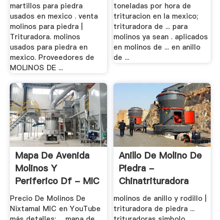
martillos para piedra
toneladas por hora de
usados en mexico . venta
trituracion en la mexico;
molinos para piedra |
trituradora de ... para
Trituradora. molinos
molinos ya sean . aplicados
usados para piedra en
en molinos de ... en anillo
mexico. Proveedores de
de ...
MOLINOS DE ...
Mapa De Avenida
Anillo De Molino De
Molinos Y
Piedra -
Periferico Df - MIC
Chinatrituradora
S.A.
Precio De Molinos De
molinos de anillo y rodillo |
Nixtamal MIC en YouTube
trituradora de piedra ...
más detalles: ... mapa de
trituradoras simbolo