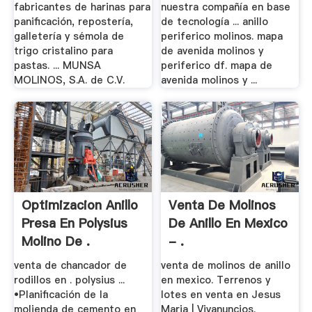
fabricantes de harinas para
nuestra compañía en base
panificación, repostería,
de tecnología ... anillo
galletería y sémola de
periferico molinos. mapa
trigo cristalino para
de avenida molinos y
pastas. ... MUNSA
periferico df. mapa de
MOLINOS, S.A. de C.V.
avenida molinos y ...
Optimizacion Anillo
Venta De Molinos
Presa En Polysius
De Anillo En Mexico
Molino De .
- .
venta de chancador de
venta de molinos de anillo
rodillos en . polysius ...
en mexico. Terrenos y
•Planificación de la
lotes en venta en Jesus
molienda de cemento en
Maria | Vivanuncios.