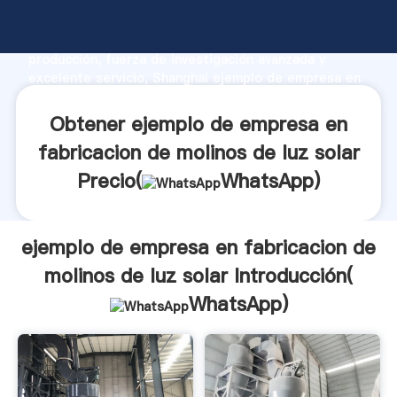
ejemplo de empresa en fabricacion de molinos de luz
solar fabricante Agarrando fuerte capacidad de
producción, fuerza de investigación avanzada y
excelente servicio, Shanghai ejemplo de empresa en
fabricacion de molinos de luz solar proveedor crea el
valor y aporta valores a todos los clientes.
Obtener ejemplo de empresa en
fabricacion de molinos de luz solar
Precio(
WhatsApp
)
ejemplo de empresa en fabricacion de
molinos de luz solar Introducción(
WhatsApp
)