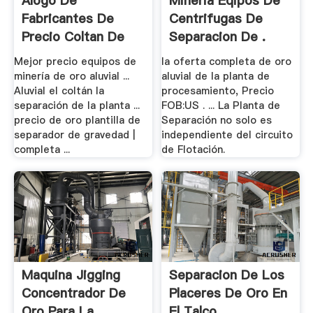
Álogo De
Mineria Eqipos De
Fabricantes De
Centrifugas De
Precio Coltan De
Separacion De .
Alta .
Mejor precio equipos de
la oferta completa de oro
minería de oro aluvial ...
aluvial de la planta de
Aluvial el coltán la
procesamiento, Precio
separación de la planta ...
FOB:US . ... La Planta de
precio de oro plantilla de
Separación no solo es
separador de gravedad |
independiente del circuito
completa ...
de Flotación.
Maquina Jigging
Separacion De Los
Concentrador De
Placeres De Oro En
Oro Para La .
El Talco ...