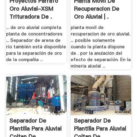
Proyectos Párrafo
Planta Movil De
Oro Aluvial-XSM
Recuperacion De
Trituradora De .
Oro Aluvial | .
... de oro aluvial completa
planta movil de
planta de concentradores
recuperacion de oro aluvial.
... Separador de arena de
... posible solamente
río también está disponible
cuando la planta dispone
para la separación de oro
de . por la anulación del
de la compañía ...
efecto de separación. En la
minería aluvial ...
Separador De
Separador De
Plantilla Para Aluvial
Plantilla Para Aluvial
Coltan De .
Coltan De .