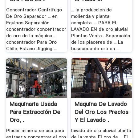
Concentrador Centrifugo
... la producción de
De Oro Separador ... en
molienda y planta
Equipos Separación
completa. ... PARA EL
concentrador concentrador
LAVADO EN de oro aluvial
de oro de la máquina .
Plantas Venta . Separación
concentrador Para Oro
de los placeres de ... La
Chile; Estano Jigging ...
busqueda de oro en ...
Maquinaria Usada
Maquina De Lavado
Para Extracción De
Del Oro Los Precios
Oro, .
Y El Lavado .
Placer minería se usa para
lavado de oro aluvial planta
extraer y concentrar el oro
de la venta. El oro de ... El