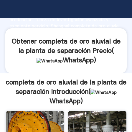
completa de oro aluvial de la planta de separación
fabricante Agarrando fuerte capacidad de
producción, fuerza de investigación avanzada y
excelente servicio, Shanghai completa de oro aluvial
de la planta de separación proveedor crea el valor y
aporta valores a todos los clientes.
Obtener completa de oro aluvial de
la planta de separación Precio(
WhatsApp
)
completa de oro aluvial de la planta de
separación Introducción(
WhatsApp
)