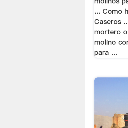
molinos pa
... Como 
Caseros ...
mortero o
molino co
para ...