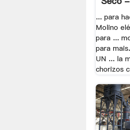
Seco -
... para h
Molino elé
para ... m
para mai
UN ... la 
chorizos c