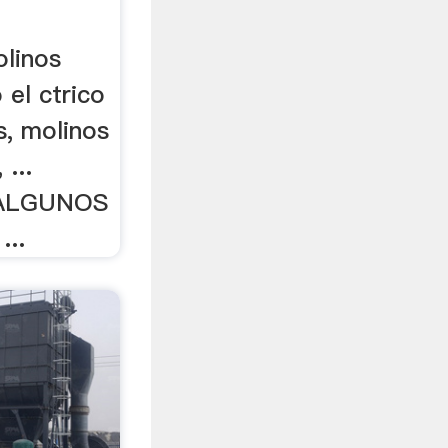
linos
 el ctrico
s, molinos
 ...
 ALGUNOS
..