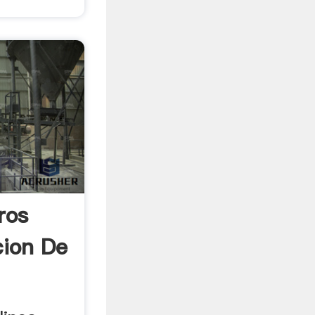
ros
cion De