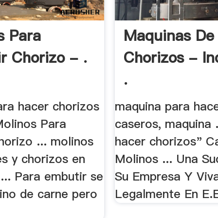
s Para
Maquinas De
r Chorizo - .
Chorizos - In
.
ara hacer chorizos
maquina para hace
Molinos Para
caseros, maquina .
orizo ... molinos
hacer chorizos" C
s y chorizos en
Molinos ... Una Su
... Para embutir se
Su Empresa Y Viv
lino de carne pero
Legalmente En E.E 