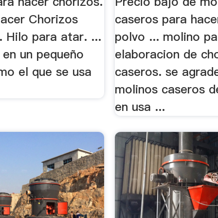
ra hacer chorizos.
Precio bajo de mo
hacer Chorizos
caseros para hace
 Hilo para atar. ...
polvo ... molino p
 en un pequeño
elaboracion de ch
mo el que se usa
caseros. se agrade
molinos caseros d
en usa ...