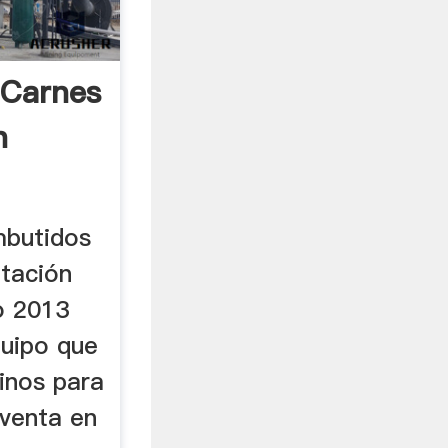
 Carnes
n
mbutidos
tación
o 2013
quipo que
linos para
 venta en