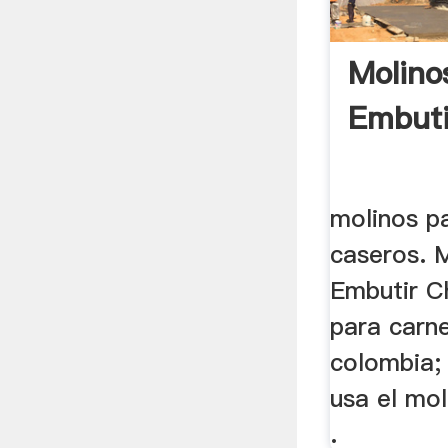
Molino
Embuti
molinos p
caseros. 
Embutir Ch
para carne
colombia; 
usa el mo
.