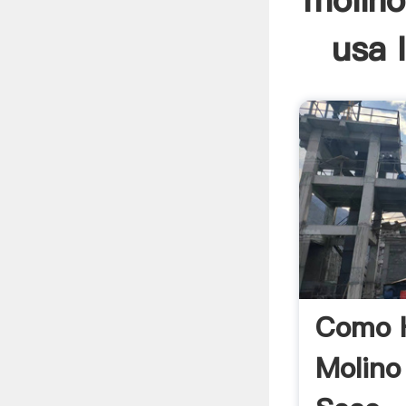
molino
usa 
Como 
Molino