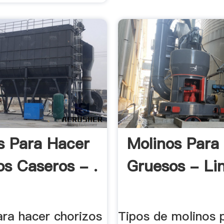
s Para Hacer
Molinos Para
os Caseros - .
Gruesos - Li
ara hacer chorizos
Tipos de molinos 