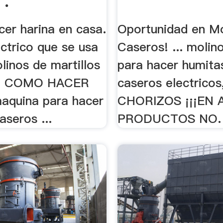
 .
acer harina en casa.
Oportunidad en Mo
ctrico que se usa
Caseros! ... molino
olinos de martillos
para hacer humita
s. COMO HACER
caseros electricos,
maquina para hacer
CHORIZOS ¡¡¡EN
aseros ...
PRODUCTOS NO. .