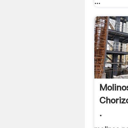
...
Molino
Choriz
.