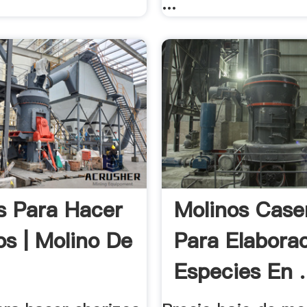
...
s Para Hacer
Molinos Case
os | Molino De
Para Elabora
Especies En .