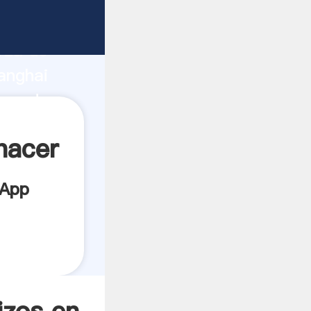
ricante
rza de
anghai
oveedor
es.
hacer