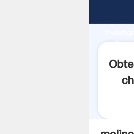
molinos 
Agarrand
investig
molinos 
crea el 
Obte
ch