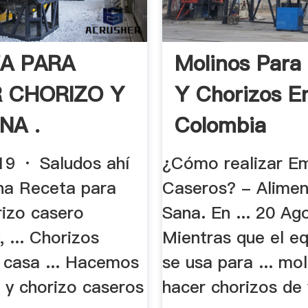
A PARA
Molinos Para
 CHORIZO Y
Y Chorizos E
NA .
Colombia
9 · Saludos ahí
¿Cómo realizar E
una Receta para
Caseros? - Alimen
rizo casero
Sana. En ... 20 Ag
 ... Chorizos
Mientras que el e
 casa ... Hacemos
se usa para ... mo
 y chorizo caseros
hacer chorizos de