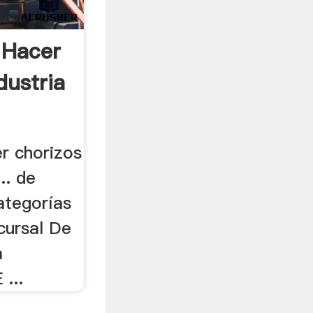
 Hacer
dustria
r chorizos
.. de
ategorías
cursal De
a
...