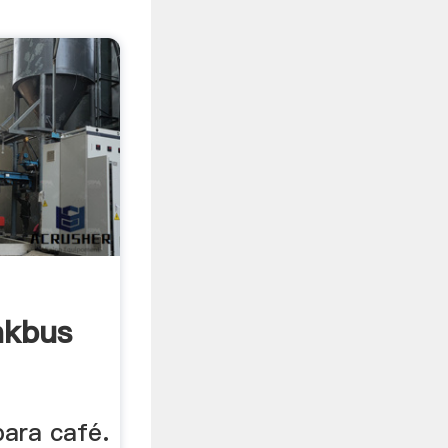
nkbus
para café.