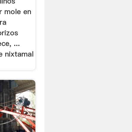
linos
r mole en
ara
orizos
ce, ...
e nixtamal