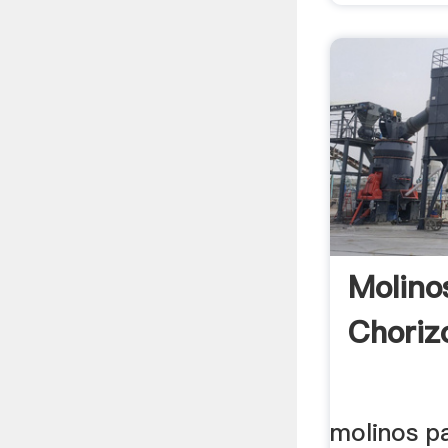
Molino
Choriz
molinos p