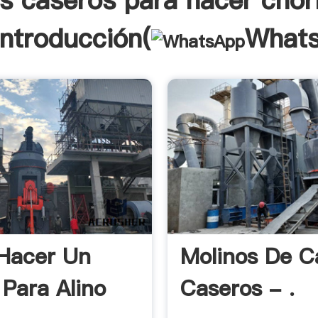
s caseros para hacer chor
Introducción(
What
Hacer Un
Molinos De C
 Para Alino
Caseros - .