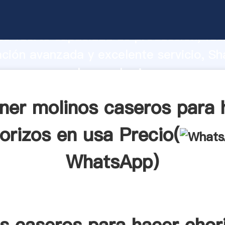
caseros para hacer chorizos en usa fab
o fuerte capacidad de producción, fue
ación avanzada y excelente servicio, Sh
caseros para hacer chorizos en usa pr
valor y aporta valores a todos los client
ner molinos caseros para 
orizos en usa Precio(
WhatsApp
)