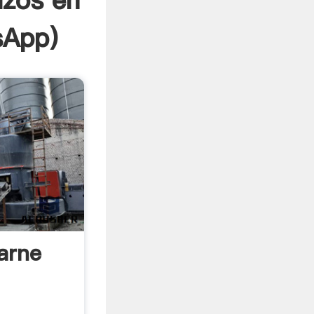
izos en
sApp
)
arne