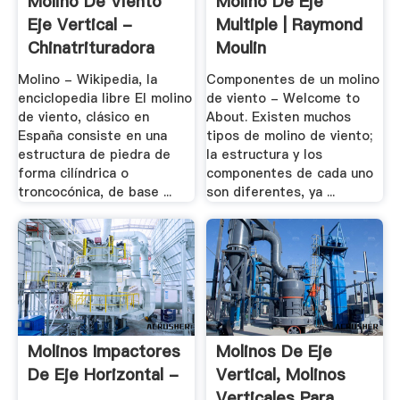
Molino De Viento
Molino De Eje
Eje Vertical -
Multiple | Raymond
Chinatrituradora
Moulin
Molino - Wikipedia, la
Componentes de un molino
enciclopedia libre El molino
de viento - Welcome to
de viento, clásico en
About. Existen muchos
España consiste en una
tipos de molino de viento;
estructura de piedra de
la estructura y los
forma cilíndrica o
componentes de cada uno
troncocónica, de base ...
son diferentes, ya ...
Molinos Impactores
Molinos De Eje
De Eje Horizontal -
Vertical, Molinos
.
Verticales Para .