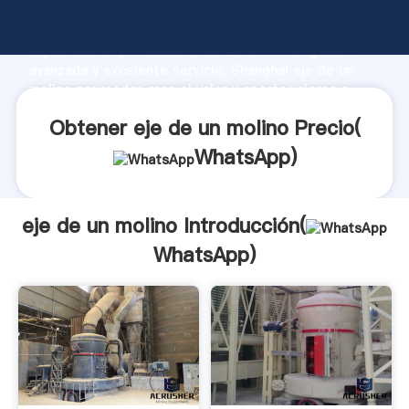
eje de un molino fabricante Agarrando fuerte
capacidad de producción, fuerza de investigación
avanzada y excelente servicio, Shanghai eje de un
molino proveedor crea el valor y aporta valores a
todos los clientes.
Obtener eje de un molino Precio(
WhatsApp
)
eje de un molino Introducción(
WhatsApp
)