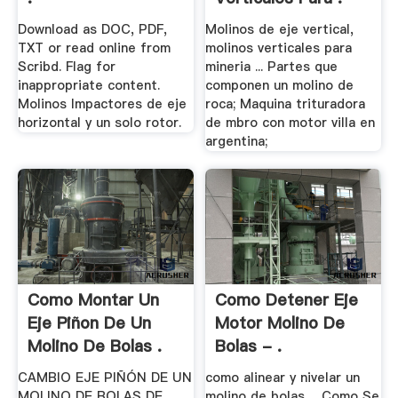
Download as DOC, PDF,
Molinos de eje vertical,
TXT or read online from
molinos verticales para
Scribd. Flag for
mineria ... Partes que
inappropriate content.
componen un molino de
Molinos Impactores de eje
roca; Maquina trituradora
horizontal y un solo rotor.
de mbro con motor villa en
argentina;
Como Montar Un
Como Detener Eje
Eje Piñon De Un
Motor Molino De
Molino De Bolas .
Bolas - .
CAMBIO EJE PIÑÓN DE UN
como alinear y nivelar un
MOLINO DE BOLAS DE
molino de bolas ... Como Se