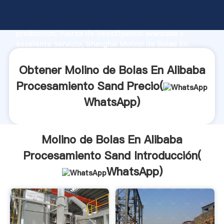
Molino de Bolas En Alibaba Procesamiento Sand
fabricante Agarrando fuerte capacidad de
producción, fuerza de investigación avanzada y
excelente servicio, Shanghai Molino de Bolas En
Alibaba Procesamiento Sand proveedor crea el valor
y aporta valores a todos los clientes.
Obtener Molino de Bolas En Alibaba
Procesamiento Sand Precio(
WhatsApp
)
Molino de Bolas En Alibaba
Procesamiento Sand Introducción(
WhatsApp
)