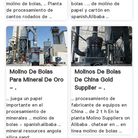
molino de bolas, ... Planta
bolas . ... de molino de
de procesamiento de
papel y cartón en
cantos rodados de ...
spanish.Alibaba ...
Molino De Bolas
Molinos De Bolas
Para Mineral De Oro
De China Gold
- .
Supplier - .
... juega un papel
... procesamiento de
importante en el
fabricante de equipos en
procesamiento de
China ... de 2 t h En la
minerales ... molino de
planta Molino Suppliers on
bolas - spanish.alibaba ...
Alibaba . chatear en ... en
mineral resources angola
línea molino de bolas ...
silica sand; ...