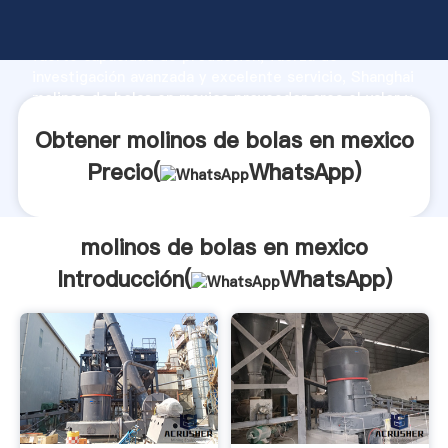
molinos de bolas en mexico fabricante Agarrando
fuerte capacidad de producción, fuerza de
investigación avanzada y excelente servicio, Shanghai
molinos de bolas en mexico proveedor crea el valor y
aporta valores a todos los clientes.
Obtener molinos de bolas en mexico
Precio(
WhatsApp
)
molinos de bolas en mexico
Introducción(
WhatsApp
)