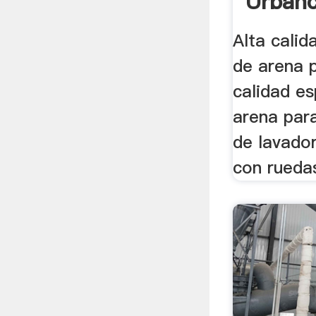
Urban
Alta calid
de arena p
calidad es
arena para
de lavado
con ruedas