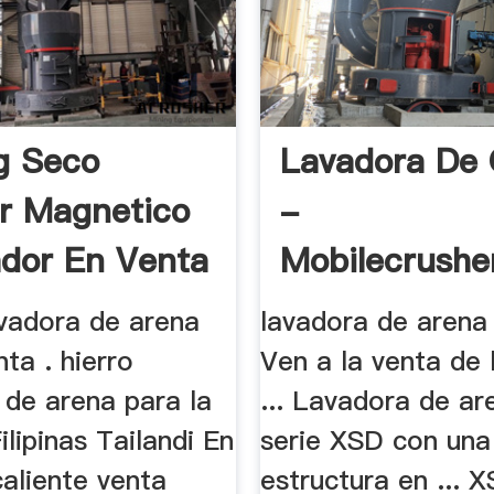
g Seco
Lavadora De G
r Magnetico
-
dor En Venta
Mobilecrushe
vadora de arena
lavadora de arena 
nta . hierro
Ven a la venta de
 de arena para la
... Lavadora de ar
ilipinas Tailandi En
serie XSD con una
 caliente venta
estructura en ... 