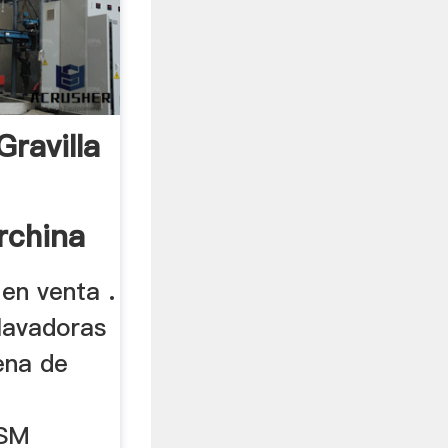
ravilla
rchina
en venta .
 lavadoras
ena de
XSM