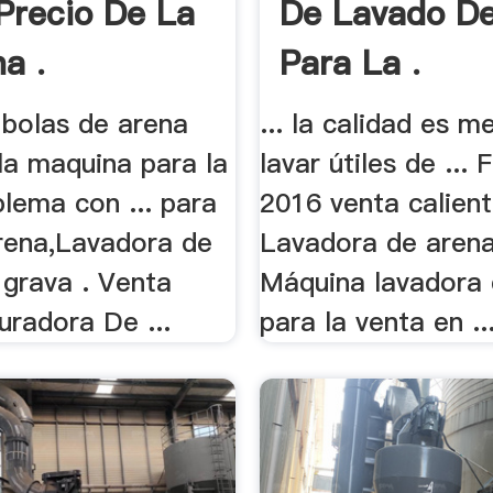
Precio De La
De Lavado D
a .
Para La .
 bolas de arena
... la calidad es m
la maquina para la
lavar útiles de ...
lema con ... para
2016 venta calien
arena,Lavadora de
Lavadora de arena 
y grava . Venta
Máquina lavadora 
uradora De ...
para la venta en ..