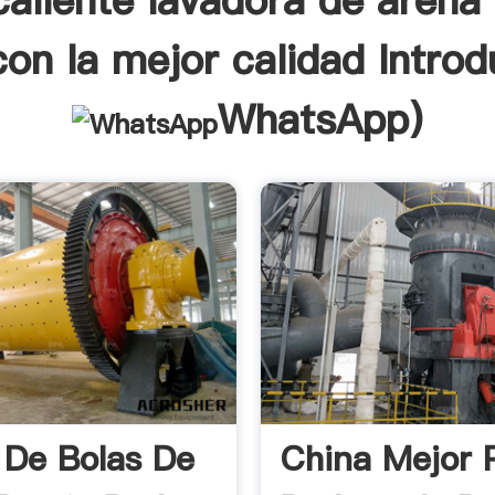
caliente lavadora de arena 
con la mejor calidad Introd
WhatsApp
)
 De Bolas De
China Mejor 