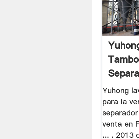
Yuhon
Tambo
Separa
Yuhong la
para la ve
separador
venta en F
... . 2013