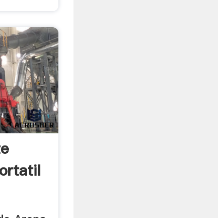
te
ortatil