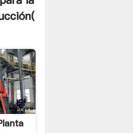
para la
ucción(
Planta