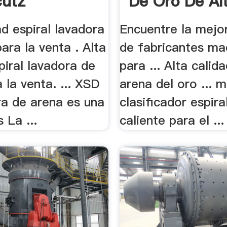
cutz
De Oro De Alt
ad espiral lavadora
Encuentre la mejo
ara la venta . Alta
de fabricantes ma
piral lavadora de
para ... Alta calid
 la venta. ... XSD
arena del oro ... 
ra de arena es una
clasificador espira
 La ...
caliente para el ...