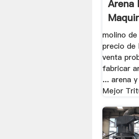
Arena 
Maquin
molino de
precio de 
venta prob
fabricar 
... arena 
Mejor Trit