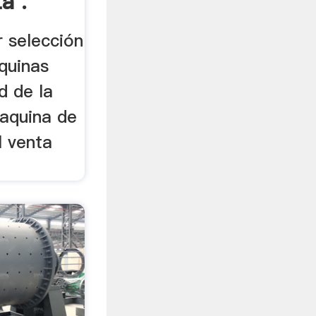
a .
r selección
quinas
ad de la
maquina de
l venta