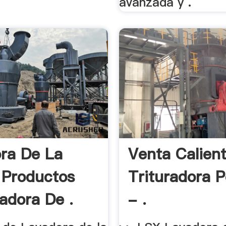
avanzada y .
ra De La
Venta Calien
 Productos
Trituradora P
adora De .
- .