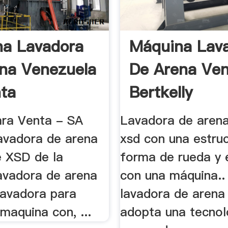
a Lavadora
Máquina Lav
na Venezuela
De Arena Ven
ta
Bertkelly
para Venta - SA
Lavadora de arena
avadora de arena
xsd con una estru
ie XSD de la
forma de rueda y 
avadora de arena
con una máquina..
 lavadora para
lavadora de arena
 maquina con, ...
adopta una tecnol