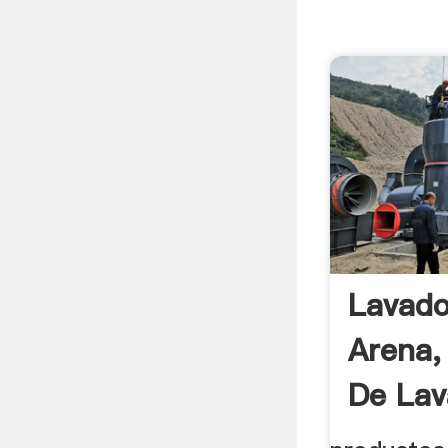
Lavado
Arena,
De Lav