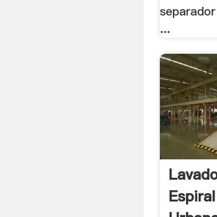
separador 
...
Lavado
Espira