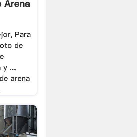
e Arena
ejor, Para
 Foto de
te
y ...
de arena
.