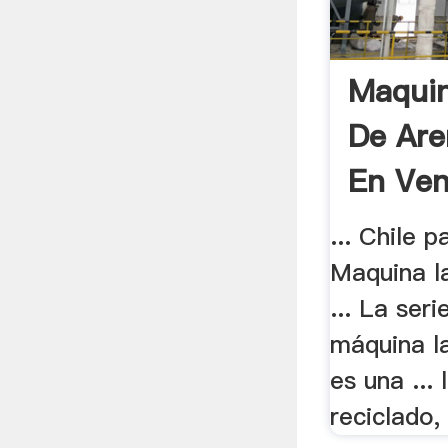
Maquin
De Are
En Ven
... Chile 
Maquina l
... La ser
máquina l
es una ...
reciclado,