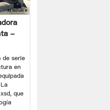
adora
ta -
 de serie
ctura en
equipada
 La
 xsd, que
ogía