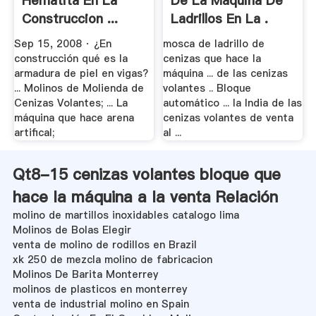
Hematita En La
De La Maquina De
Construccion ...
Ladrillos En La .
Sep 15, 2008 · ¿En
mosca de ladrillo de
construcción qué es la
cenizas que hace la
armadura de piel en vigas?
máquina ... de las cenizas
... Molinos de Molienda de
volantes .. Bloque
Cenizas Volantes; ... La
automático ... la India de las
máquina que hace arena
cenizas volantes de venta
artifical;
al ...
Qt8-15 cenizas volantes bloque que
hace la máquina a la venta Relación
molino de martillos inoxidables catalogo lima
Molinos de Bolas Elegir
venta de molino de rodillos en Brazil
xk 250 de mezcla molino de fabricacion
Molinos De Barita Monterrey
molinos de plasticos en monterrey
venta de industrial molino en Spain