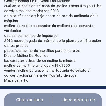
Contaminación En El Canal Los Molinos
cual es la posicion de aspa de molino kamasutra you tube
convivio molinos modernos 2013
de alta eficiencia y bajo costo de oro de molienda de la
máquina
molino de rodillo separador de molienda de cemento
verticales
decibelios molinos de impactos
2012 nueva llegada de mármol de la planta de trituración
de los precios
pequeños molino de martillos para minerales
Diseno Molino De Rodillos
las características de un molino la mineria
molino de martillo amandus kahl d1200
venden molino para aser arina tostada deremate cl
concentracion primera del fosfato de roca
Mapa del sitio
Chat en línea
Línea directa de