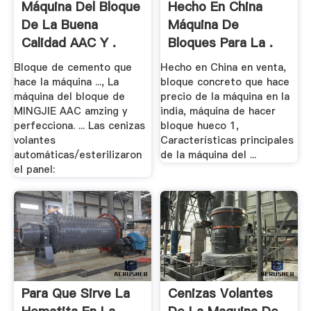
Máquina Del Bloque
Hecho En China
De La Buena
Máquina De
Calidad AAC Y .
Bloques Para La .
Bloque de cemento que
Hecho en China en venta,
hace la máquina ..., La
bloque concreto que hace
máquina del bloque de
precio de la máquina en la
MINGJIE AAC amzing y
india, máquina de hacer
perfecciona. ... Las cenizas
bloque hueco 1,
volantes
Características principales
automáticas/esterilizaron
de la máquina del ...
el panel:
Para Que Sirve La
Cenizas Volantes