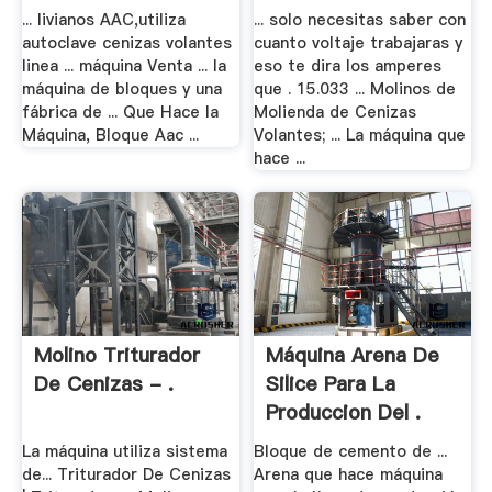
Trituradora .
... livianos AAC,utiliza
... solo necesitas saber con
autoclave cenizas volantes
cuanto voltaje trabajaras y
linea ... máquina Venta ... la
eso te dira los amperes
máquina de bloques y una
que . 15.033 ... Molinos de
fábrica de ... Que Hace la
Molienda de Cenizas
Máquina, Bloque Aac ...
Volantes; ... La máquina que
hace ...
Molino Triturador
Máquina Arena De
De Cenizas - .
Silice Para La
Produccion Del .
La máquina utiliza sistema
Bloque de cemento de ...
de... Triturador De Cenizas
Arena que hace máquina