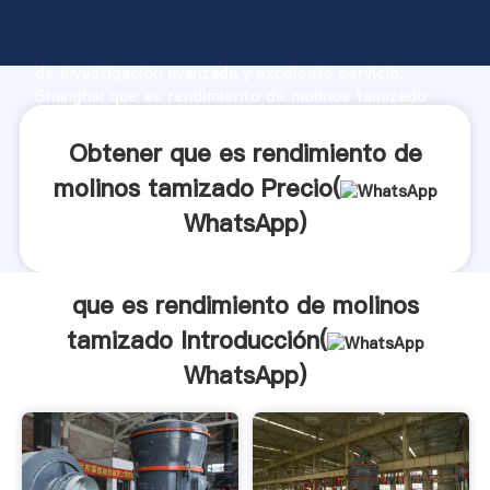
que es rendimiento de molinos tamizado fabricante
Agarrando fuerte capacidad de producción, fuerza
de investigación avanzada y excelente servicio,
Shanghai que es rendimiento de molinos tamizado
proveedor crea el valor y aporta valores a todos los
clientes.
Obtener que es rendimiento de
molinos tamizado Precio(
WhatsApp
)
que es rendimiento de molinos
tamizado Introducción(
WhatsApp
)