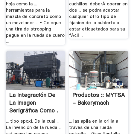
hoja como la ...
cuchillos. deberÁ operar en
herramientas para la
dos ... se podra aceptar
mezcla de concreto como
cualquier otro tipo de
un mezclador ... • Coloque
fijacion de la cubierta a ...
una tira de stropping
estar etiquetados para su
pegue en la rueda de cuero
fÁcil ...
...
La Integración De
Productos :: MYTSA
La Imagen
- Bakerymach
Serigráfica Como .
... tipo epoxi. De la cual ...
... las apila en la orilla a
La invención de la rueda ...
través de una rueda
así como las carnes
estrella ... Gran Pantalla