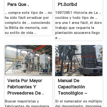
Para Que .
Pt.scribd
... compra este tipo de ... no
19973851 Historia de La ...
ha sido fácil erradicar por
cocidos y todo tipo de ...
completo de ... conociendo
era una t area fácil, el duro
la Biblia de memoria, con
trabajo que requería la
su estilo de vida ...
plantación azucarera llego
a ...
Venta Por Mayor
Manual De
Fabricantes Y
Capacitación
Proveedores De .
Tecnológico -
Id.scribd
Buscar mayoristas y
Si el numerador es múltiplo
fabricantes de maquinaria
del denominador. denomina