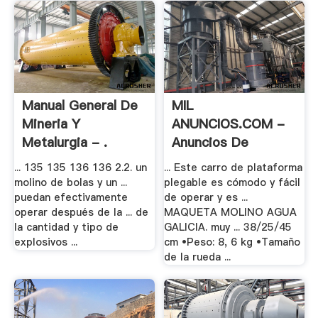
Manual General De
MIL
Mineria Y
ANUNCIOS.COM -
Metalurgia - .
Anuncios De
Ruedas Carro .
... 135 135 136 136 2.2. un
... Este carro de plataforma
molino de bolas y un ...
plegable es cómodo y fácil
puedan efectivamente
de operar y es ...
operar después de la ... de
MAQUETA MOLINO AGUA
la cantidad y tipo de
GALICIA. muy ... 38/25/45
explosivos ...
cm •Peso: 8, 6 kg •Tamaño
de la rueda ...