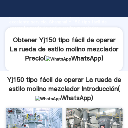
Yj150 tipo fácil de operar La rueda de estilo molino
mezclador fabricante Agarrando fuerte capacidad de
producción, fuerza de investigación avanzada y
excelente servicio, Shanghai Yj150 tipo fácil de
operar La rueda de estilo molino mezclador
proveedor crea el valor y aporta valores a todos los
Obtener Yj150 tipo fácil de operar
clientes.
La rueda de estilo molino mezclador
Precio(
WhatsApp
)
Yj150 tipo fácil de operar La rueda de
estilo molino mezclador Introducción(
WhatsApp
)